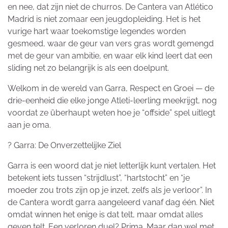
en nee, dat zijn niet de churros. De Cantera van Atlético
Madrid is niet zomaar een jeugdopleiding. Het is het
vurige hart waar toekomstige legendes worden
gesmeed, waar de geur van vers gras wordt gemengd
met de geur van ambitie, en waar elk kind leert dat een
sliding net zo belangrijk is als een doelpunt.
Welkom in de wereld van Garra, Respect en Groei — de
drie-eenheid die elke jonge Atleti-leerling meekrijgt, nog
voordat ze überhaupt weten hoe je “offside” spel uitlegt
aan je oma.
? Garra: De Onverzettelijke Ziel
Garra is een woord dat je niet letterlijk kunt vertalen. Het
betekent iets tussen “strijdlust”, “hartstocht” en “je
moeder zou trots zijn op je inzet, zelfs als je verloor”. In
de Cantera wordt garra aangeleerd vanaf dag één. Niet
omdat winnen het enige is dat telt, maar omdat alles
geven telt. Een verloren duel? Prima. Maar dan wel met