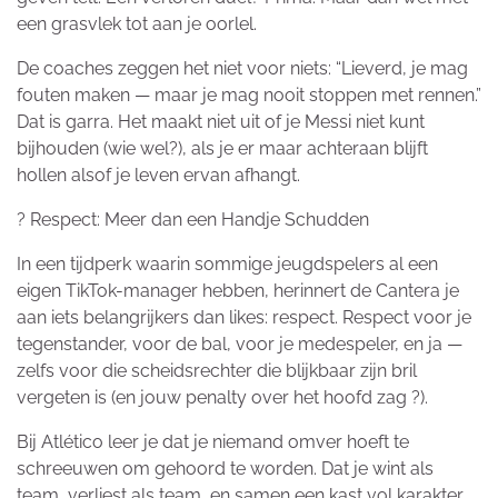
een grasvlek tot aan je oorlel.
De coaches zeggen het niet voor niets: “Lieverd, je mag
fouten maken — maar je mag nooit stoppen met rennen.”
Dat is garra. Het maakt niet uit of je Messi niet kunt
bijhouden (wie wel?), als je er maar achteraan blijft
hollen alsof je leven ervan afhangt.
? Respect: Meer dan een Handje Schudden
In een tijdperk waarin sommige jeugdspelers al een
eigen TikTok-manager hebben, herinnert de Cantera je
aan iets belangrijkers dan likes: respect. Respect voor je
tegenstander, voor de bal, voor je medespeler, en ja —
zelfs voor die scheidsrechter die blijkbaar zijn bril
vergeten is (en jouw penalty over het hoofd zag ?).
Bij Atlético leer je dat je niemand omver hoeft te
schreeuwen om gehoord te worden. Dat je wint als
team, verliest als team, en samen een kast vol karakter