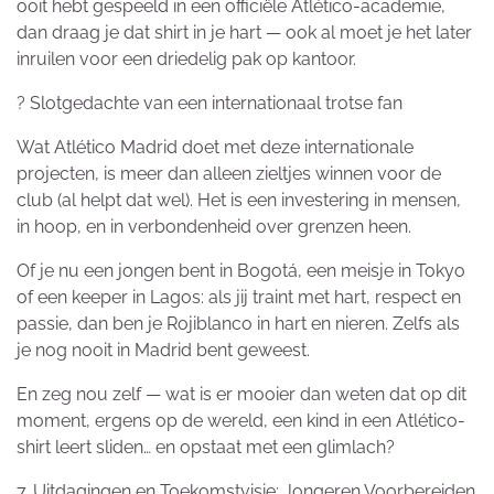
ooit hebt gespeeld in een officiële Atlético-academie,
dan draag je dat shirt in je hart — ook al moet je het later
inruilen voor een driedelig pak op kantoor.
? Slotgedachte van een internationaal trotse fan
Wat Atlético Madrid doet met deze internationale
projecten, is meer dan alleen zieltjes winnen voor de
club (al helpt dat wel). Het is een investering in mensen,
in hoop, en in verbondenheid over grenzen heen.
Of je nu een jongen bent in Bogotá, een meisje in Tokyo
of een keeper in Lagos: als jij traint met hart, respect en
passie, dan ben je Rojiblanco in hart en nieren. Zelfs als
je nog nooit in Madrid bent geweest.
En zeg nou zelf — wat is er mooier dan weten dat op dit
moment, ergens op de wereld, een kind in een Atlético-
shirt leert sliden… en opstaat met een glimlach?
7. Uitdagingen en Toekomstvisie: Jongeren Voorbereiden