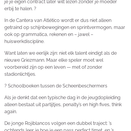
je je eigen contract later wilt lezen zonder je moeder
erbij te halen. ?
In de Cantera van Atlético wordt er dus niet alleen
getraind op schijnbewegingen en sprintvermogen, maar
ook op grammatica, rekenen en – jawel –
huiswerkdiscipline.
Want laten we eerlijk zijn: niet elk talent eindigt als de
nieuwe Griezmann. Maar elke speler moet wel
voorbereid zijn op een leven — met of zonder
stadionlichtjes.
? Schoolboeken tussen de Scheenbeschermers
Als je denkt dat een typische dag in de jeugdopleiding
alleen bestaat uit partijtjes, penalty’s en high fives, think
again.
De jonge Rojiblancos volgen een dubbel traject: ’s
ochtends leer je hoe je een pass perfect timet, en ’s