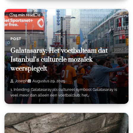
15 min read
0
POST
Galatasaray: Het voetbalteam dat
Istanbul’s culturele mozaïek
weerspiegelt
Joseph
Augustus 29, 2025
1. Inleiding: Galatasaray als cultureel symbool Galatasaray is
veel meer dan alleen een voetbalclub; het…