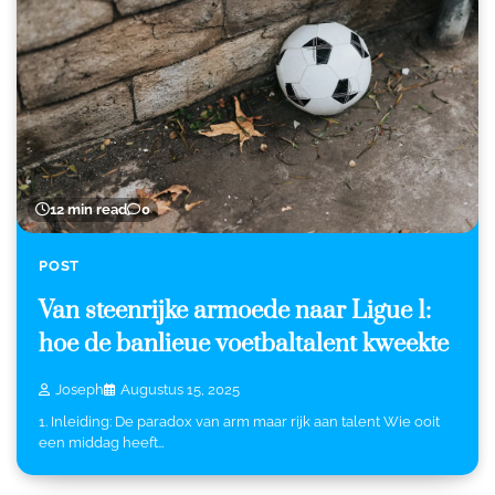
12 min read
0
POST
Van steenrijke armoede naar Ligue 1:
hoe de banlieue voetbaltalent kweekte
Joseph
Augustus 15, 2025
1. Inleiding: De paradox van arm maar rijk aan talent Wie ooit
een middag heeft…