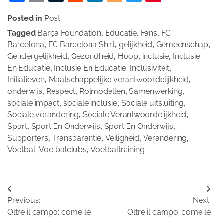
Posted in
Post
Tagged
Barça Foundation
,
Educatie
,
Fans
,
FC
Barcelona
,
FC Barcelona Shirt
,
gelijkheid
,
Gemeenschap
,
Gendergelijkheid
,
Gezondheid
,
Hoop
,
inclusie
,
Inclusie
En Educatie
,
Inclusie En Educatie
,
Inclusiviteit
,
Initiatieven
,
Maatschappelijke verantwoordelijkheid
,
onderwijs
,
Respect
,
Rolmodellen
,
Samenwerking
,
sociale impact
,
sociale inclusie
,
Sociale uitsluiting
,
Sociale verandering
,
Sociale Verantwoordelijkheid
,
Sport
,
Sport En Onderwijs
,
Sport En Onderwijs
,
Supporters
,
Transparantie
,
Veiligheid
,
Verandering
,
Voetbal
,
Voetbalclubs
,
Voetbaltraining
Bericht
Previous:
Next:
navigatie
Oltre il campo: come le
Oltre il campo: come le