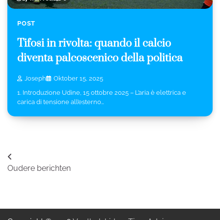
POST
Tifosi in rivolta: quando il calcio
diventa palcoscenico della politica
Joseph
Oktober 15, 2025
1. Introduzione Udine, 15 ottobre 2025 – L’aria è elettrica e
carica di tensione all’esterno…
Berichtennavigatie
Oudere berichten