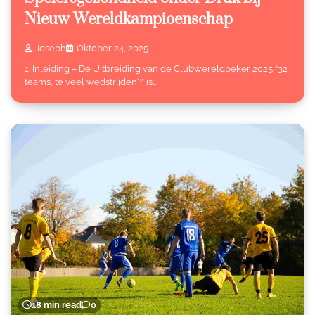
Nieuw Wereldkampioenschap
Joseph
Oktober 24, 2025
1. Inleiding – De Uitbreiding van de Clubwereldbeker 2025 “32
teams, te veel wedstrijden?” is…
18 min read
0