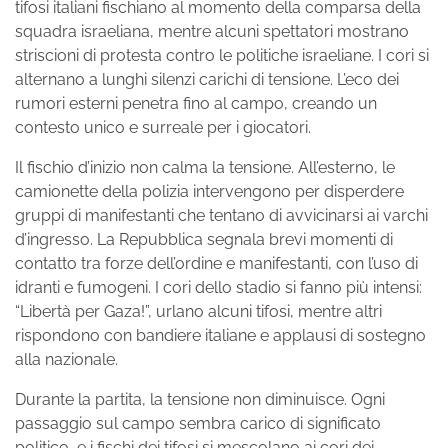
tifosi italiani fischiano al momento della comparsa della
squadra israeliana, mentre alcuni spettatori mostrano
striscioni di protesta contro le politiche israeliane. I cori si
alternano a lunghi silenzi carichi di tensione. L’eco dei
rumori esterni penetra fino al campo, creando un
contesto unico e surreale per i giocatori.
Il fischio d’inizio non calma la tensione. All’esterno, le
camionette della polizia intervengono per disperdere
gruppi di manifestanti che tentano di avvicinarsi ai varchi
d’ingresso. La Repubblica segnala brevi momenti di
contatto tra forze dell’ordine e manifestanti, con l’uso di
idranti e fumogeni. I cori dello stadio si fanno più intensi:
“Libertà per Gaza!”, urlano alcuni tifosi, mentre altri
rispondono con bandiere italiane e applausi di sostegno
alla nazionale.
Durante la partita, la tensione non diminuisce. Ogni
passaggio sul campo sembra carico di significato
politico, e i fischi dei tifosi si mescolano ai cori dei