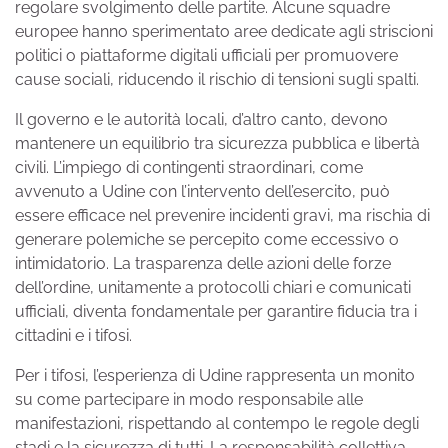
regolare svolgimento delle partite. Alcune squadre
europee hanno sperimentato aree dedicate agli striscioni
politici o piattaforme digitali ufficiali per promuovere
cause sociali, riducendo il rischio di tensioni sugli spalti.
Il governo e le autorità locali, d’altro canto, devono
mantenere un equilibrio tra sicurezza pubblica e libertà
civili. L’impiego di contingenti straordinari, come
avvenuto a Udine con l’intervento dell’esercito, può
essere efficace nel prevenire incidenti gravi, ma rischia di
generare polemiche se percepito come eccessivo o
intimidatorio. La trasparenza delle azioni delle forze
dell’ordine, unitamente a protocolli chiari e comunicati
ufficiali, diventa fondamentale per garantire fiducia tra i
cittadini e i tifosi.
Per i tifosi, l’esperienza di Udine rappresenta un monito
su come partecipare in modo responsabile alle
manifestazioni, rispettando al contempo le regole degli
stadi e la sicurezza di tutti. La responsabilità collettiva