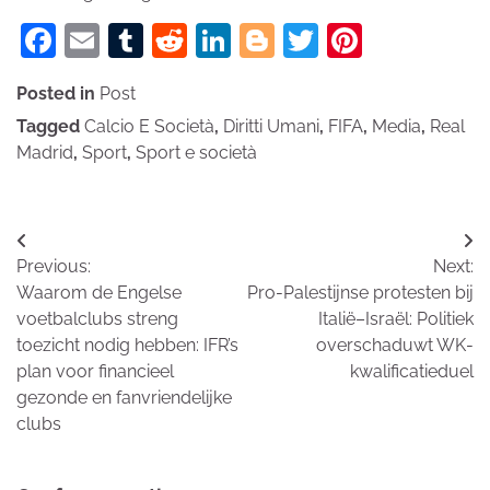
Facebook
Email
Tumblr
Reddit
LinkedIn
Blogger
Twitter
Pinteres
Posted in
Post
Tagged
Calcio E Società
,
Diritti Umani
,
FIFA
,
Media
,
Real
Madrid
,
Sport
,
Sport e società
Bericht
Previous:
Next:
navigatie
Waarom de Engelse
Pro-Palestijnse protesten bij
voetbalclubs streng
Italië–Israël: Politiek
toezicht nodig hebben: IFR’s
overschaduwt WK-
plan voor financieel
kwalificatieduel
gezonde en fanvriendelijke
clubs