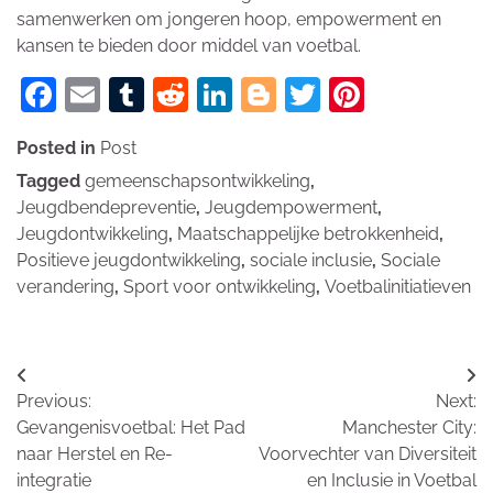
samenwerken om jongeren hoop, empowerment en
kansen te bieden door middel van voetbal.
Facebook
Email
Tumblr
Reddit
LinkedIn
Blogger
Twitter
Pinteres
Posted in
Post
Tagged
gemeenschapsontwikkeling
,
Jeugdbendepreventie
,
Jeugdempowerment
,
Jeugdontwikkeling
,
Maatschappelijke betrokkenheid
,
Positieve jeugdontwikkeling
,
sociale inclusie
,
Sociale
verandering
,
Sport voor ontwikkeling
,
Voetbalinitiatieven
Bericht
Previous:
Next:
navigatie
Gevangenisvoetbal: Het Pad
Manchester City:
naar Herstel en Re-
Voorvechter van Diversiteit
integratie
en Inclusie in Voetbal