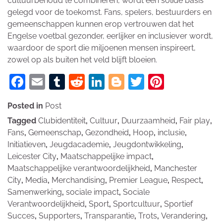
cultuurbehoud te combineren, wordt een solide basis
gelegd voor de toekomst. Fans, spelers, bestuurders en
gemeenschappen kunnen erop vertrouwen dat het
Engelse voetbal gezonder, eerlijker en inclusiever wordt,
waardoor de sport die miljoenen mensen inspireert,
zowel op als buiten het veld blijft bloeien.
Facebook
Email
Tumblr
Reddit
LinkedIn
Blogger
Twitter
Pinteres
Posted in
Post
Tagged
Clubidentiteit
,
Cultuur
,
Duurzaamheid
,
Fair play
,
Fans
,
Gemeenschap
,
Gezondheid
,
Hoop
,
inclusie
,
Initiatieven
,
Jeugdacademie
,
Jeugdontwikkeling
,
Leicester City
,
Maatschappelijke impact
,
Maatschappelijke verantwoordelijkheid
,
Manchester
City
,
Media
,
Merchandising
,
Premier League
,
Respect
,
Samenwerking
,
sociale impact
,
Sociale
Verantwoordelijkheid
,
Sport
,
Sportcultuur
,
Sportief
Succes
,
Supporters
,
Transparantie
,
Trots
,
Verandering
,