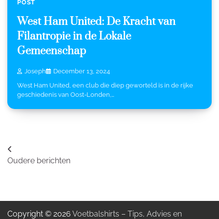
POST
West Ham United: De Kracht van
Filantropie in de Lokale
Gemeenschap
Joseph
December 13, 2024
West Ham United, een club die diep geworteld is in de rijke
geschiedenis van Oost-Londen,…
Berichtennavigatie
Oudere berichten
Copyright © 2026
Voetbalshirts – Tips, Advies en