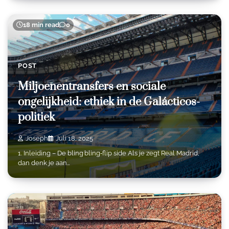
18 min read
0
POST
Miljoenentransfers en sociale
ongelijkheid: ethiek in de Galácticos-
politiek
Joseph
Juli 18, 2025
1. Inleiding – De bling bling‑flip side Als je zegt Real Madrid,
dan denk je aan…