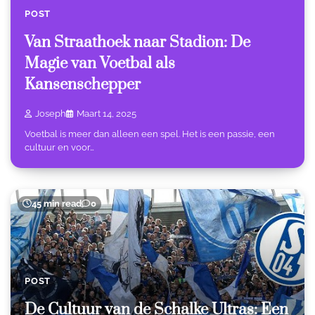
POST
Van Straathoek naar Stadion: De
Magie van Voetbal als
Kansenschepper
Joseph
Maart 14, 2025
Voetbal is meer dan alleen een spel. Het is een passie, een
cultuur en voor…
45 min read
0
POST
De Cultuur van de Schalke Ultras: Een