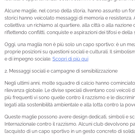
Alcune maglie, nel corso della storia, hanno assunto un forte
storici hanno veicolato messaggi di memoria e resistenza. An
collettiva: un richiamo al quartiere, alla città o alla nazio
riflettendo conflitti, conquiste e aspirazioni dei tifosi e della 
Oggi, una maglia non è più solo un capo sportivo: è un mezz
proprie posizioni su questioni sociali e culturali. Il simboli
e di impegno sociale.
Scopri di più qui
2. Messaggi sociali e campagne di sensibilizzazione
Negli ultimi anni, molte squadre di calcio hanno cominciat
rilevanza globale. Le divise speciali diventano così veicoli 
più frequenti vi sono quelle contro il razzismo e le discrimi
legati alla sostenibilità ambientale e alla lotta contro la pov
Queste maglie possono avere design dedicati, simboli e scr
Internazionale contro il razzismo. Alcuni club devolvono pa
l’acquisto di un capo sportivo in un gesto concreto di solida