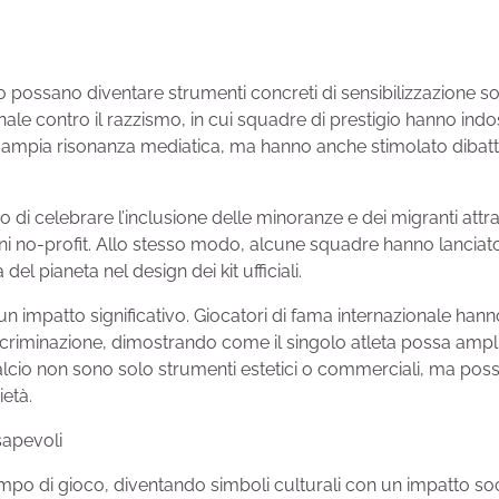
o possano diventare strumenti concreti di sensibilizzazione 
onale contro il razzismo, in cui squadre di prestigio hanno i
ampia risonanza mediatica, ma hanno anche stimolato dibattiti 
di celebrare l’inclusione delle minoranze e dei migranti attra
ni no-profit. Allo stesso modo, alcune squadre hanno lanciato
del pianeta nel design dei kit ufficiali.
 un impatto significativo. Giocatori di fama internazionale h
iscriminazione, dimostrando come il singolo atleta possa ampli
lcio non sono solo strumenti estetici o commerciali, ma posso
età.
sapevoli
mpo di gioco, diventando simboli culturali con un impatto soc