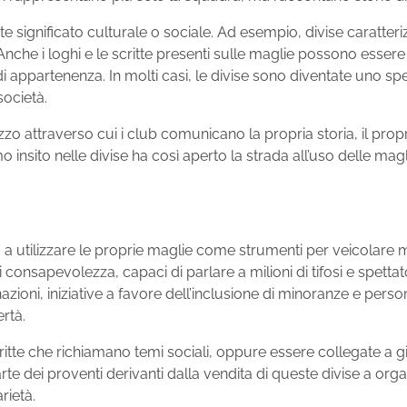
 significato culturale o sociale. Ad esempio, divise caratteriz
che i loghi e le scritte presenti sulle maglie possono essere 
ne di appartenenza. In molti casi, le divise sono diventate uno s
società.
o attraverso cui i club comunicano la propria storia, il prop
smo insito nelle divise ha così aperto la strada all’uso delle ma
o a utilizzare le proprie maglie come strumenti per veicolar
di consapevolezza, capaci di parlare a milioni di tifosi e spetta
nazioni, iniziative a favore dell’inclusione di minoranze e pers
ertà.
itte che richiamano temi sociali, oppure essere collegate a g
rte dei proventi derivanti dalla vendita di queste divise a or
rietà.