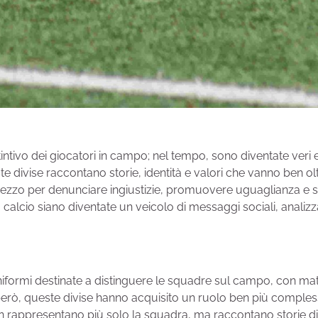
intivo dei giocatori in campo; nel tempo, sono diventate veri
te divise raccontano storie, identità e valori che vanno ben oltr
zzo per denunciare ingiustizie, promuovere uguaglianza e sensi
a calcio siano diventate un veicolo di messaggi sociali, anal
ormi destinate a distinguere le squadre sul campo, con materi
ni, però, queste divise hanno acquisito un ruolo ben più comple
on rappresentano più solo la squadra, ma raccontano storie di c