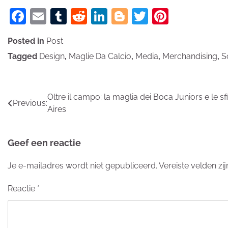
Facebook
Email
Tumblr
Reddit
LinkedIn
Blogger
Twitter
Pinteres
Posted in
Post
Tagged
Design
,
Maglie Da Calcio
,
Media
,
Merchandising
,
S
Bericht
Oltre il campo: la maglia dei Boca Juniors e le sf
Previous:
Aires
navigatie
Geef een reactie
Je e-mailadres wordt niet gepubliceerd.
Vereiste velden z
Reactie
*