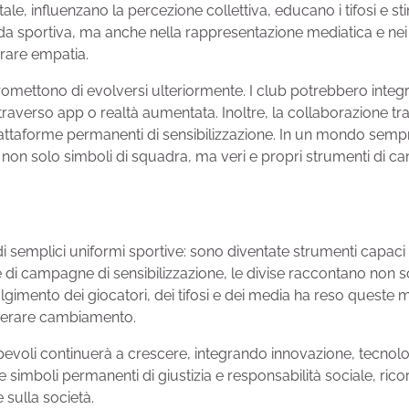
, influenzano la percezione collettiva, educano i tifosi e stim
oda sportiva, ma anche nella rappresentazione mediatica e nei 
erare empatia.
ettono di evolversi ulteriormente. I club potrebbero integrar
traverso app o realtà aumentata. Inoltre, la collaborazione tr
attaforme permanenti di sensibilizzazione. In un mondo sempre
e non solo simboli di squadra, ma veri e propri strumenti di 
emplici uniformi sportive: sono diventate strumenti capaci di r
ne di campagne di sensibilizzazione, le divise raccontano non sol
involgimento dei giocatori, dei tifosi e dei media ha reso quest
enerare cambiamento.
evoli continuerà a crescere, integrando innovazione, tecnolo
e simboli permanenti di giustizia e responsabilità sociale, ric
 sulla società.