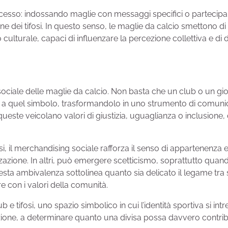
rocesso: indossando maglie con messaggi specifici o parteci
ione dei tifosi. In questo senso, le maglie da calcio smettono 
lturale, capaci di influenzare la percezione collettiva e di d
o sociale delle maglie da calcio. Non basta che un club o un 
 a quel simbolo, trasformandolo in uno strumento di comunicazi
ueste veicolano valori di giustizia, uguaglianza o inclusione,
asi, il merchandising sociale rafforza il senso di appartenenza
zione. In altri, può emergere scetticismo, soprattutto quando 
ta ambivalenza sottolinea quanto sia delicato il legame tra s
e con i valori della comunità.
b e tifosi, uno spazio simbolico in cui l’identità sportiva si int
zione, a determinare quanto una divisa possa davvero contribui