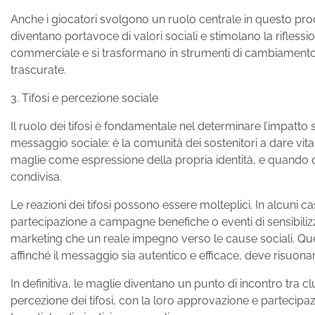
Anche i giocatori svolgono un ruolo centrale in questo p
diventano portavoce di valori sociali e stimolano la rifless
commerciale e si trasformano in strumenti di cambiamento cu
trascurate.
3. Tifosi e percezione sociale
Il ruolo dei tifosi è fondamentale nel determinare l’impatt
messaggio sociale: è la comunità dei sostenitori a dare vita
maglie come espressione della propria identità, e quando q
condivisa.
Le reazioni dei tifosi possono essere molteplici. In alcuni c
partecipazione a campagne benefiche o eventi di sensibilizza
marketing che un reale impegno verso le cause sociali. Ques
affinché il messaggio sia autentico e efficace, deve risuonar
In definitiva, le maglie diventano un punto di incontro tra clu
percezione dei tifosi, con la loro approvazione e partecipa