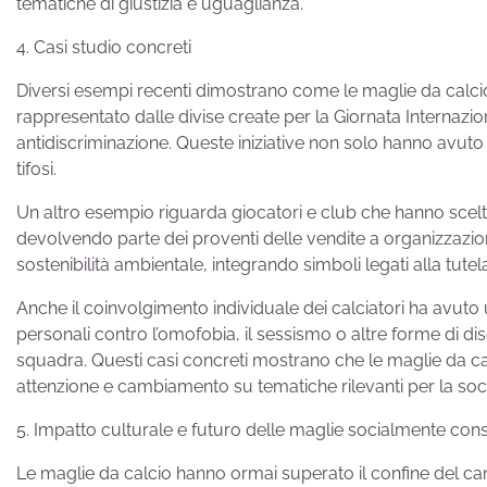
tematiche di giustizia e uguaglianza.
4. Casi studio concreti
Diversi esempi recenti dimostrano come le maglie da calci
rappresentato dalle divise create per la Giornata Internazi
antidiscriminazione. Queste iniziative non solo hanno avuto 
tifosi.
Un altro esempio riguarda giocatori e club che hanno scelto 
devolvendo parte dei proventi delle vendite a organizzazio
sostenibilità ambientale, integrando simboli legati alla tutela 
Anche il coinvolgimento individuale dei calciatori ha avuto
personali contro l’omofobia, il sessismo o altre forme di d
squadra. Questi casi concreti mostrano che le maglie da ca
attenzione e cambiamento su tematiche rilevanti per la soci
5. Impatto culturale e futuro delle maglie socialmente con
Le maglie da calcio hanno ormai superato il confine del ca