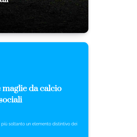
 maglie da calcio
sociali
più soltanto un elemento distintivo dei