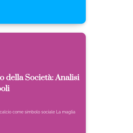
 della Società: Analisi
oli
da calcio come simbolo sociale La maglia