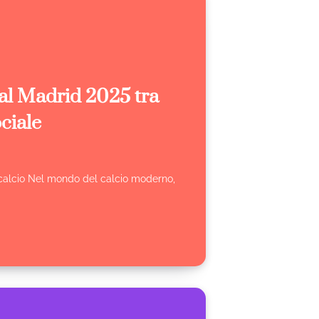
eal Madrid 2025 tra
ociale
l calcio Nel mondo del calcio moderno,