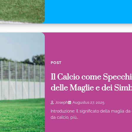
POST
Il Calcio come Specchio
delle Maglie e dei Simb
Joseph
Augustus 27, 2025
Introduzione: Il significato della maglia 
da calcio, più…