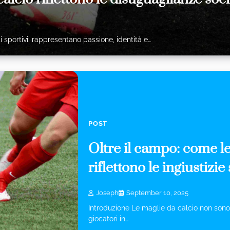
 sportivi: rappresentano passione, identità e…
POST
Oltre il campo: come le
riflettono le ingiustizie 
Joseph
September 10, 2025
Introduzione Le maglie da calcio non sono 
giocatori in…