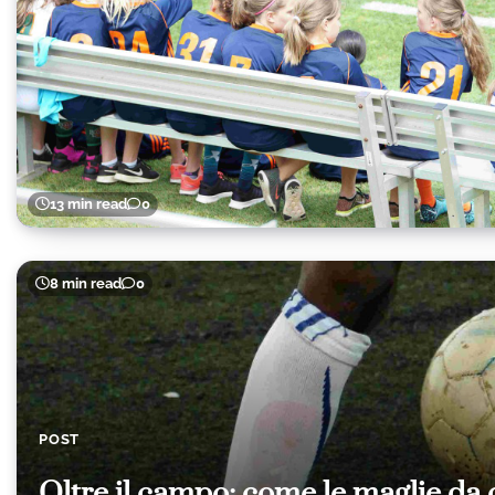
13 min read
0
8 min read
0
POST
Oltre il campo: come le maglie da c