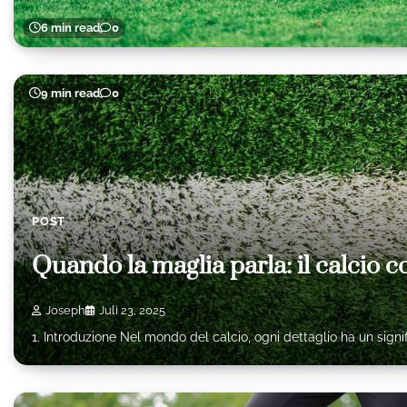
6 min read
0
9 min read
0
POST
Quando la maglia parla: il calcio c
Joseph
Juli 23, 2025
1. Introduzione Nel mondo del calcio, ogni dettaglio ha un signif