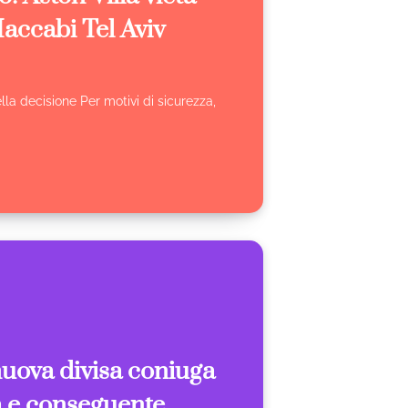
 Maccabi Tel Aviv
lla decisione Per motivi di sicurezza,
uova divisa coniuga
tà e conseguente