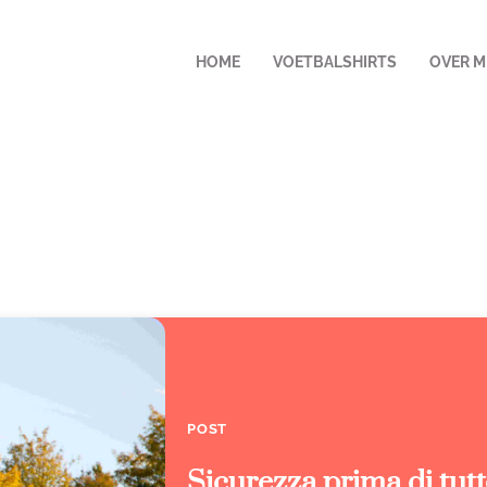
HOME
VOETBALSHIRTS
OVER M
POST
Sicurezza prima di tutto