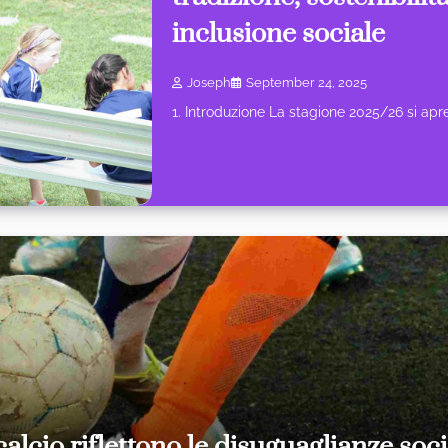
inclusione sociale
Joseph
September 24, 2025
1. Introduzione La stagione 2025/26 si ap
alcio riflettono le disuguaglianze soci