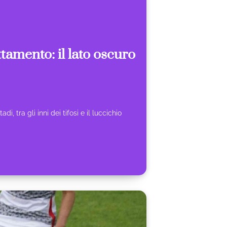
ttamento: il lato oscuro
, tra gli inni dei tifosi e il luccichio