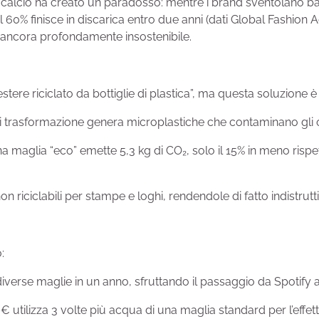
da calcio ha creato un paradosso: mentre i brand sventolano ban
 60% finisce in discarica entro due anni (dati Global Fashion A
ancora profondamente insostenibile.
ere riciclato da bottiglie di plastica”, ma questa soluzione è 
 di trasformazione genera microplastiche che contaminano gli
 maglia “eco” emette 5,3 kg di CO₂, solo il 15% in meno rispe
on riciclabili per stampe e loghi, rendendole di fatto indistru
o:
diverse maglie in un anno, sfruttando il passaggio da Spotify
0€ utilizza 3 volte più acqua di una maglia standard per l’effe