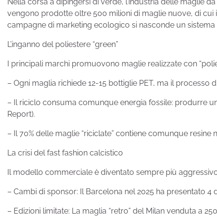
Nella corsa a dipingersi di verde, l’industria delle maglie 
vengono prodotte oltre 500 milioni di maglie nuove, di cui il
campagne di marketing ecologico si nasconde un sistema 
L’inganno del poliestere “green”
I principali marchi promuovono maglie realizzate con “poliest
– Ogni maglia richiede 12-15 bottiglie PET, ma il processo
– Il riciclo consuma comunque energia fossile: produrre una
Report).
– Il 70% delle maglie “riciclate” contiene comunque resine n
La crisi del fast fashion calcistico
Il modello commerciale è diventato sempre più aggressiv
– Cambi di sponsor: Il Barcelona nel 2025 ha presentato 4 
– Edizioni limitate: La maglia “retro” del Milan venduta a 25