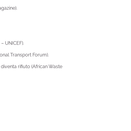
agazine).
a – UNICEF).
tional Transport Forum).
% diventa rifiuto (African Waste
.