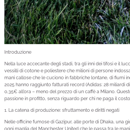
Introduzione
Nella luce accecante degli stadi, tra gli inni dei tifosi e il
vessilli di cotone e poliestere che milioni di persone indo
mani callose che le cuciono in fabbriche lontane, di fiumi inq
2025 hanno raggiunto fatturati record (Adidas: 28 miliardi 
0,35€ all’ora – meno del prezzo di un caffè a Milano. Ques
passione in profitto, senza riguardo per chi ne paga il costo
1. La catena di produzione: sfruttamento e diritti negati
Nelle officine fumose di Gazipur, alle porte di Dhaka, una 
ogni maglia del Manchester United che le passa tra le mani