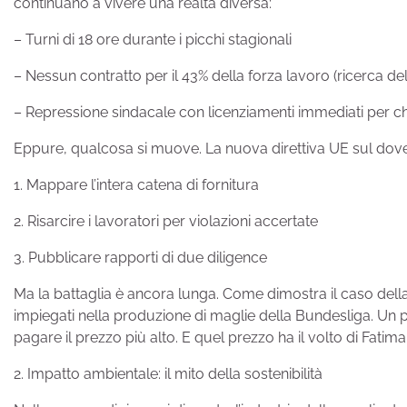
continuano a vivere una realtà diversa:
– Turni di 18 ore durante i picchi stagionali
– Nessun contratto per il 43% della forza lavoro (ricerca del
– Repressione sindacale con licenziamenti immediati per c
Eppure, qualcosa si muove. La nuova direttiva UE sul dovere
1. Mappare l’intera catena di fornitura
2. Risarcire i lavoratori per violazioni accertate
3. Pubblicare rapporti di due diligence
Ma la battaglia è ancora lunga. Come dimostra il caso del
impiegati nella produzione di maglie della Bundesliga. Un p
pagare il prezzo più alto. E quel prezzo ha il volto di Fati
2. Impatto ambientale: il mito della sostenibilità