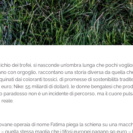
 luccichio dei trofei, si nasconde un’ombra lunga che pochi vogl
ssano con orgoglio, raccontano una storia diversa da quella ch
uinati dai coloranti tossici, di promesse di sostenibilità tradit
di euro; Nike: 55 miliardi di dollari), le donne bengalesi che
to paradosso non è un incidente di percorso, ma il cuore puls
 reale.
giovane operaia di nome Fatima piega la schiena su una macchi
 – quella stessa maglia che i tifosi europei pagano 90 euro –