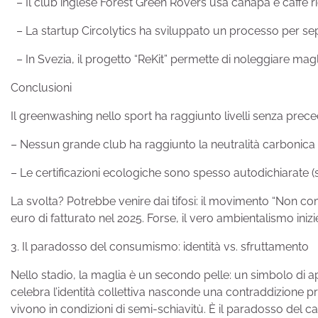
– Il club inglese Forest Green Rovers usa canapa e caffè r
– La startup Circolytics ha sviluppato un processo per sepa
– In Svezia, il progetto “ReKit” permette di noleggiare maglie 
Conclusioni
Il greenwashing nello sport ha raggiunto livelli senza preced
– Nessun grande club ha raggiunto la neutralità carbonica
– Le certificazioni ecologiche sono spesso autodichiarate (so
La svolta? Potrebbe venire dai tifosi: il movimento “Non co
euro di fatturato nel 2025. Forse, il vero ambientalismo i
3. Il paradosso del consumismo: identità vs. sfruttamento
Nello stadio, la maglia è un secondo pelle: un simbolo di a
celebra l’identità collettiva nasconde una contraddizione pro
vivono in condizioni di semi-schiavitù. È il paradosso del 