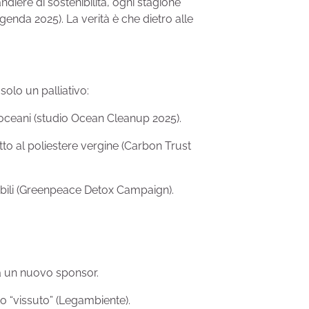
diere di sostenibilità, ogni stagione
genda 2025). La verità è che dietro alle
solo un palliativo:
 oceani (studio Ocean Cleanup 2025).
tto al poliestere vergine (Carbon Trust
ttibili (Greenpeace Detox Campaign).
 a un nuovo sponsor.
tto “vissuto” (Legambiente).