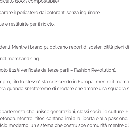
iciclato (100% compostabile).
rare il poliestere dai coloranti senza inquinare.
e restituirle per il riciclo.
enti. Mentre i brand pubblicano report di sostenibilità pieni di
 nel merchandising.
lo il 12% verificate da terze parti – Fashion Revolution).
mpro, tifo lo stesso” sta crescendo in Europa, mentre il merca
nizierà quando smetteremo di credere che amare una squadra si
ppartenenza che unisce generazioni, classi sociali e culture.
fonda. Mentre i tifosi cantano inni alla libertà e alla passion
calcio moderno: un sistema che costruisce comunità mentre dist