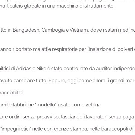
a il calcio globale in una macchina di sfruttamento.
dotto in Bangladesh, Cambogia e Vietnam, dove i salari medi no
nno riportato malattie respiratorie per l’inalazione di polveri
rnitrici di Adidas e Nike è stato controllato da auditor indipend
dovuto cambiare tutto. Eppure, oggi come allora, i grandi mar
racciabilità
 tramite fabbriche “modello” usate come vetrina
lare ordini senza preavviso, lasciando i lavoratori senza pag
o “impegni etici” nelle conferenze stampa, nelle baraccopoli 