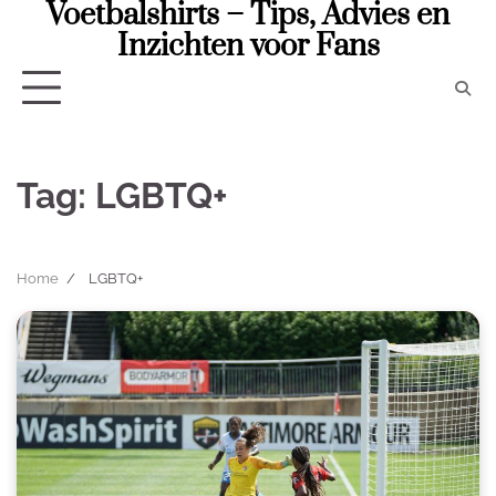
Voetbalshirts – Tips, Advies en
Skip
to
Inzichten voor Fans
content
Tag:
LGBTQ+
Home
LGBTQ+