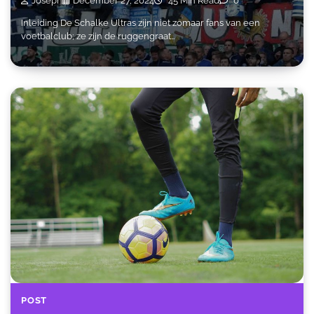
Joseph
December 27, 2024
45 Min Read
0
Inleiding De Schalke Ultras zijn niet zomaar fans van een
voetbalclub; ze zijn de ruggengraat…
POST