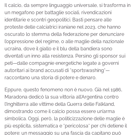
Il calcio, da sempre linguaggio universale, si trasforma in
un megafono per battaglie sociali, rivendicazioni
identitarie e scontri geopolitici. Basti pensare alle
proteste delle calciatrici iraniane nel 2023, che hanno
oscurato lo stemma della federazione per denunciare
l’oppressione del regime, o alle maglie della nazionale
ucraina, dove il giallo e il blu della bandiera sono
diventati un inno alla resistenza. Persino gli sponsor sui
peti—dalle compagnie energetiche legate a governi
autoritari ai brand accusati di *sportswashing*—
raccontano una storia di potere e denaro.
Eppure, questo fenomeno non è nuovo. Già nel 1986,
Maradona dedicò la sua vittoria all’Argentina contro
l’Inghilterra alle vittime della Guerra delle Falkland,
dimostrando come il calcio possa essere un’arma
simbolica. Oggi, però, la politicizzazione delle maglie è
più esplicita, sistematica e *pericolosa* per chi detiene il
potere: un messaggio su una fascia da capitano può