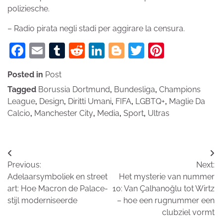
poliziesche.
– Radio pirata negli stadi per aggirare la censura.
Facebook
Email
Tumblr
Reddit
LinkedIn
Blogger
Twitter
Pinteres
Posted in
Post
Tagged
Borussia Dortmund
,
Bundesliga
,
Champions
League
,
Design
,
Diritti Umani
,
FIFA
,
LGBTQ+
,
Maglie Da
Calcio
,
Manchester City
,
Media
,
Sport
,
Ultras
Bericht
Previous:
Next:
navigatie
Adelaarsymboliek en street
Het mysterie van nummer
art: Hoe Macron de Palace-
10: Van Çalhanoğlu tot Wirtz
stijl moderniseerde
– hoe een rugnummer een
clubziel vormt