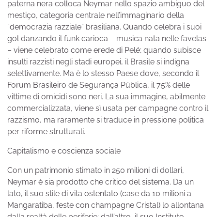
paterna nera colloca Neymar nello spazio ambiguo del
mestiço, categoria centrale nell’immaginario della
“democrazia razziale” brasiliana. Quando celebra i suoi
gol danzando il funk carioca – musica nata nelle favelas
– viene celebrato come erede di Pelé; quando subisce
insulti razzisti negli stadi europei, il Brasile si indigna
selettivamente. Ma è lo stesso Paese dove, secondo il
Forum Brasileiro de Segurança Pública, il 75% delle
vittime di omicidi sono neri. La sua immagine, abilmente
commercializzata, viene sì usata per campagne contro il
razzismo, ma raramente si traduce in pressione politica
per riforme strutturali.
Capitalismo e coscienza sociale
Con un patrimonio stimato in 250 milioni di dollari,
Neymar è sia prodotto che critico del sistema. Da un
lato, il suo stile di vita ostentato (case da 10 milioni a
Mangaratiba, feste con champagne Cristal) lo allontana
dalla realtà delle periferie; dall’altro, il suo Instituto