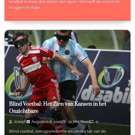
Voetbal is meer dan alleen een sport. Het heeft de kracht om
bruggen te slaan,…
POST
Blind Voetbal: Het Zien van Kansen in het
Onzichtbare
Joseph
Augustus 8, 2023
11 Min Read
0
Blind voetbal, een opwindende en unieke tak van de