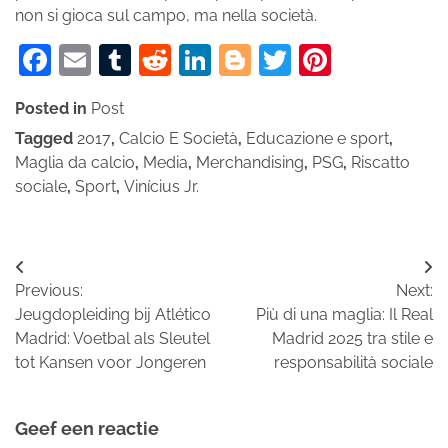
non si gioca sul campo, ma nella società.
Facebook
Email
Tumblr
Reddit
LinkedIn
Blogger
Twitter
Pinteres
Posted in
Post
Tagged
2017
,
Calcio E Società
,
Educazione e sport
,
Maglia da calcio
,
Media
,
Merchandising
,
PSG
,
Riscatto
sociale
,
Sport
,
Vinícius Jr.
Bericht
Previous:
Next:
navigatie
Jeugdopleiding bij Atlético
Più di una maglia: Il Real
Madrid: Voetbal als Sleutel
Madrid 2025 tra stile e
tot Kansen voor Jongeren
responsabilità sociale
Geef een reactie