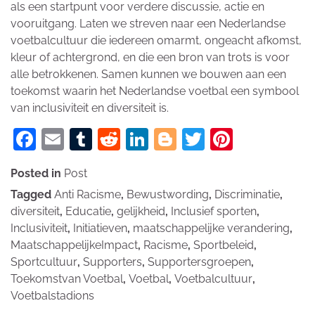
als een startpunt voor verdere discussie, actie en
vooruitgang. Laten we streven naar een Nederlandse
voetbalcultuur die iedereen omarmt, ongeacht afkomst,
kleur of achtergrond, en die een bron van trots is voor
alle betrokkenen. Samen kunnen we bouwen aan een
toekomst waarin het Nederlandse voetbal een symbool
van inclusiviteit en diversiteit is.
Facebook
Email
Tumblr
Reddit
LinkedIn
Blogger
Twitter
Pinteres
Posted in
Post
Tagged
Anti Racisme
,
Bewustwording
,
Discriminatie
,
diversiteit
,
Educatie
,
gelijkheid
,
Inclusief sporten
,
Inclusiviteit
,
Initiatieven
,
maatschappelijke verandering
,
MaatschappelijkeImpact
,
Racisme
,
Sportbeleid
,
Sportcultuur
,
Supporters
,
Supportersgroepen
,
Toekomstvan Voetbal
,
Voetbal
,
Voetbalcultuur
,
Voetbalstadions