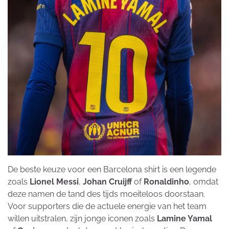
De beste keuze voor een Barcelona shirt is een legende
zoals
Lionel Messi
,
Johan Cruijff
of
Ronaldinho
, omdat
deze namen de tand des tijds moeiteloos doorstaan.
Voor supporters die de actuele energie van het team
willen uitstralen, zijn jonge iconen zoals
Lamine Yamal