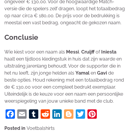
ongeveer € 130,00. Voor de hoogwaardige Match-
versie die de spelers zelf dragen, loopt het totaalbedrag
op naar circa € 180,00. De prijs voor de bedrukking is
meestal een vast bedrag, ongeacht de gekozen naam.
Conclusie
Wie kiest voor een naam als
Messi
,
Cruijff
of
Iniesta
haalt een tijdloos kledingstuk in huis dat zijn waarde en
uitstraling jarenlang behoudt. Voor de supporter die in
het nu leeft, zijn jonge helden als
Yamal
en
Gavi
de
beste opties. Houd rekening met een totaalbedrag rond
de € 130,00 voor een compleet bedrukt exemplaar.
Uiteindelijk is de keuze voor een naam een persoonlijke
weerspiegeling van jouw unieke band met de club.
Facebook
Email
Tumblr
Reddit
LinkedIn
Blogger
Twitter
Pinteres
Posted in
Voetbalshirts