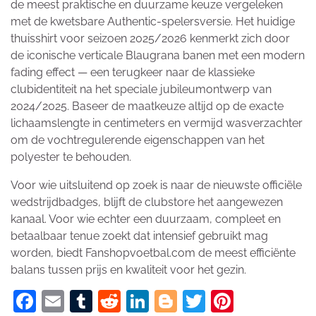
de meest praktische en duurzame keuze vergeleken
met de kwetsbare Authentic-spelersversie. Het huidige
thuisshirt voor seizoen 2025/2026 kenmerkt zich door
de iconische verticale Blaugrana banen met een modern
fading effect — een terugkeer naar de klassieke
clubidentiteit na het speciale jubileumontwerp van
2024/2025. Baseer de maatkeuze altijd op de exacte
lichaamslengte in centimeters en vermijd wasverzachter
om de vochtregulerende eigenschappen van het
polyester te behouden.
Voor wie uitsluitend op zoek is naar de nieuwste officiële
wedstrijdbadges, blijft de clubstore het aangewezen
kanaal. Voor wie echter een duurzaam, compleet en
betaalbaar tenue zoekt dat intensief gebruikt mag
worden, biedt Fanshopvoetbal.com de meest efficiënte
balans tussen prijs en kwaliteit voor het gezin.
Facebook
Email
Tumblr
Reddit
LinkedIn
Blogger
Twitter
Pinteres