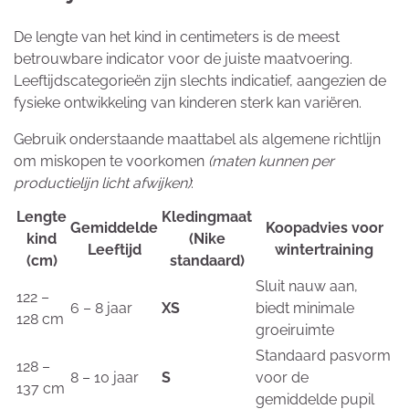
De lengte van het kind in centimeters is de meest
betrouwbare indicator voor de juiste maatvoering.
Leeftijdscategorieën zijn slechts indicatief, aangezien de
fysieke ontwikkeling van kinderen sterk kan variëren.
Gebruik onderstaande maattabel als algemene richtlijn
om miskopen te voorkomen
(maten kunnen per
productielijn licht afwijken)
:
Lengte
Kledingmaat
Gemiddelde
Koopadvies voor
kind
(Nike
Leeftijd
wintertraining
(cm)
standaard)
Sluit nauw aan,
122 –
6 – 8 jaar
XS
biedt minimale
128 cm
groeiruimte
Standaard pasvorm
128 –
8 – 10 jaar
S
voor de
137 cm
gemiddelde pupil