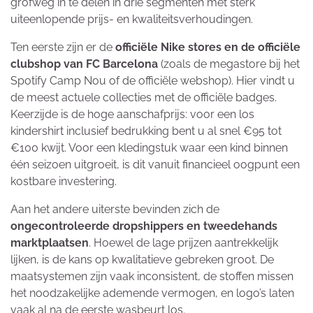
grofweg in te delen in drie segmenten met sterk
uiteenlopende prijs- en kwaliteitsverhoudingen.
Ten eerste zijn er de
officiële Nike stores en de officiële
clubshop van FC Barcelona
(zoals de megastore bij het
Spotify Camp Nou of de officiële webshop). Hier vindt u
de meest actuele collecties met de officiële badges.
Keerzijde is de hoge aanschafprijs: voor een los
kindershirt inclusief bedrukking bent u al snel €95 tot
€100 kwijt. Voor een kledingstuk waar een kind binnen
één seizoen uitgroeit, is dit vanuit financieel oogpunt een
kostbare investering.
Aan het andere uiterste bevinden zich de
ongecontroleerde dropshippers en tweedehands
marktplaatsen
. Hoewel de lage prijzen aantrekkelijk
lijken, is de kans op kwalitatieve gebreken groot. De
maatsystemen zijn vaak inconsistent, de stoffen missen
het noodzakelijke ademende vermogen, en logo’s laten
vaak al na de eerste wasbeurt los.