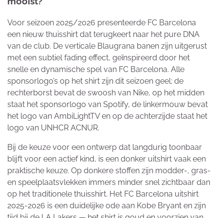
mooist?
Voor seizoen 2025/2026 presenteerde FC Barcelona
een nieuw thuisshirt dat terugkeert naar het pure DNA
van de club. De verticale Blaugrana banen zijn uitgerust
met een subtiel fading effect, geïnspireerd door het
snelle en dynamische spel van FC Barcelona. Alle
sponsorlogo’s op het shirt zijn dit seizoen geel; de
rechterborst bevat de swoosh van Nike, op het midden
staat het sponsorlogo van Spotify, de linkermouw bevat
het logo van AmbiLightTV en op de achterzijde staat het
logo van UNHCR ACNUR.
Bij de keuze voor een ontwerp dat langdurig toonbaar
blijft voor een actief kind, is een donker uitshirt vaak een
praktische keuze. Op donkere stoffen zijn modder-, gras-
en speelplaatsvlekken immers minder snel zichtbaar dan
op het traditionele thuisshirt. Het FC Barcelona uitshirt
2025-2026 is een duidelijke ode aan Kobe Bryant en zijn
tijd bij de LA Lakers — het shirt is goud en voorzien van