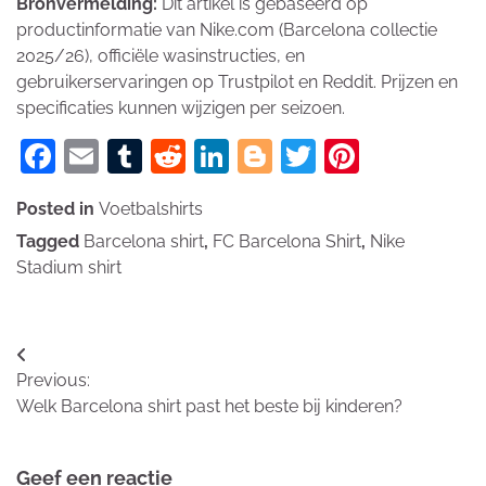
Bronvermelding:
Dit artikel is gebaseerd op
productinformatie van Nike.com (Barcelona collectie
2025/26), officiële wasinstructies, en
gebruikerservaringen op Trustpilot en Reddit. Prijzen en
specificaties kunnen wijzigen per seizoen.
Facebook
Email
Tumblr
Reddit
LinkedIn
Blogger
Twitter
Pinteres
Posted in
Voetbalshirts
Tagged
Barcelona shirt
,
FC Barcelona Shirt
,
Nike
Stadium shirt
Bericht
Previous:
navigatie
Welk Barcelona shirt past het beste bij kinderen?
Geef een reactie