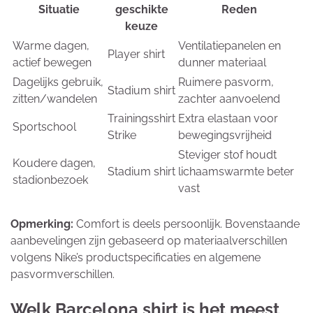
Situatie
geschikte
Reden
keuze
Warme dagen,
Ventilatiepanelen en
Player shirt
actief bewegen
dunner materiaal
Dagelijks gebruik,
Ruimere pasvorm,
Stadium shirt
zitten/wandelen
zachter aanvoelend
Trainingsshirt
Extra elastaan voor
Sportschool
Strike
bewegingsvrijheid
Steviger stof houdt
Koudere dagen,
Stadium shirt
lichaamswarmte beter
stadionbezoek
vast
Opmerking:
Comfort is deels persoonlijk. Bovenstaande
aanbevelingen zijn gebaseerd op materiaalverschillen
volgens Nike’s productspecificaties en algemene
pasvormverschillen.
Welk Barcelona shirt is het meest