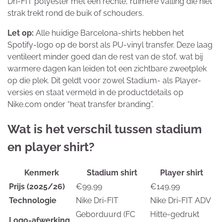
Dri-FIT polyester met een rechte, ruimere valling die niet
strak trekt rond de buik of schouders.
Let op:
Alle huidige Barcelona-shirts hebben het
Spotify-logo op de borst als PU-vinyl transfer. Deze laag
ventileert minder goed dan de rest van de stof, wat bij
warmere dagen kan leiden tot een zichtbare zweetplek
op die plek. Dit geldt voor zowel Stadium- als Player-
versies en staat vermeld in de productdetails op
Nike.com onder “heat transfer branding”.
Wat is het verschil tussen stadium
en player shirt?
Kenmerk
Stadium shirt
Player shirt
Prijs (2025/26)
€99,99
€149,99
Technologie
Nike Dri-FIT
Nike Dri-FIT ADV
Geborduurd (FC
Hitte-gedrukt
Logo-afwerking