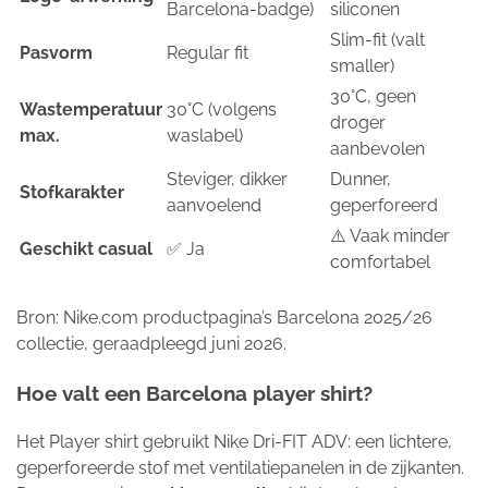
Barcelona-badge)
siliconen
Slim-fit (valt
Pasvorm
Regular fit
smaller)
30°C, geen
Wastemperatuur
30°C (volgens
droger
max.
waslabel)
aanbevolen
Steviger, dikker
Dunner,
Stofkarakter
aanvoelend
geperforeerd
⚠️ Vaak minder
Geschikt casual
✅ Ja
comfortabel
Bron: Nike.com productpagina’s Barcelona 2025/26
collectie, geraadpleegd juni 2026.
Hoe valt een Barcelona player shirt?
Het Player shirt gebruikt Nike Dri-FIT ADV: een lichtere,
geperforeerde stof met ventilatiepanelen in de zijkanten.