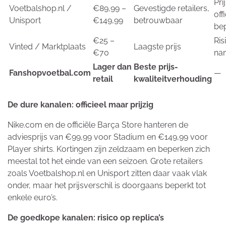
Pri
Voetbalshop.nl /
€89,99 –
Gevestigde retailers,
off
Unisport
€149,99
betrouwbaar
be
€25 –
Ris
Vinted / Marktplaats
Laagste prijs
€70
na
Lager dan
Beste prijs-
Fanshopvoetbal.com
—
retail
kwaliteitverhouding
De dure kanalen: officieel maar prijzig
Nike.com en de officiële Barça Store hanteren de
adviesprijs van €99,99 voor Stadium en €149,99 voor
Player shirts. Kortingen zijn zeldzaam en beperken zich
meestal tot het einde van een seizoen. Grote retailers
zoals Voetbalshop.nl en Unisport zitten daar vaak vlak
onder, maar het prijsverschil is doorgaans beperkt tot
enkele euro’s.
De goedkope kanalen: risico op replica’s