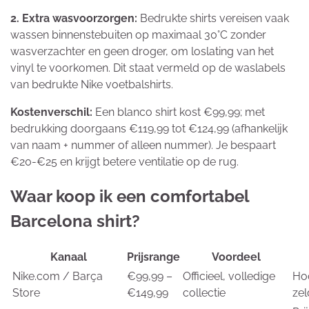
2. Extra wasvoorzorgen:
Bedrukte shirts vereisen vaak
wassen binnenstebuiten op maximaal 30°C zonder
wasverzachter en geen droger, om loslating van het
vinyl te voorkomen. Dit staat vermeld op de waslabels
van bedrukte Nike voetbalshirts.
Kostenverschil:
Een blanco shirt kost €99,99; met
bedrukking doorgaans €119,99 tot €124,99 (afhankelijk
van naam + nummer of alleen nummer). Je bespaart
€20-€25 en krijgt betere ventilatie op de rug.
Waar koop ik een comfortabel
Barcelona shirt?
Kanaal
Prijsrange
Voordeel
Nike.com / Barça
€99,99 –
Officieel, volledige
Hoo
Store
€149,99
collectie
zel