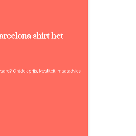
rcelona shirt het
aard? Ontdek prijs, kwaliteit, maatadvies