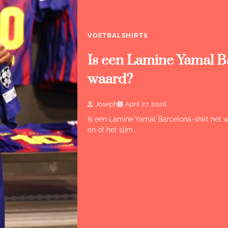
VOETBALSHIRTS
Is een Lamine Yamal Ba
waard?
Joseph
April 27, 2026
Is een Lamine Yamal Barcelona-shirt het w
en of het slim…