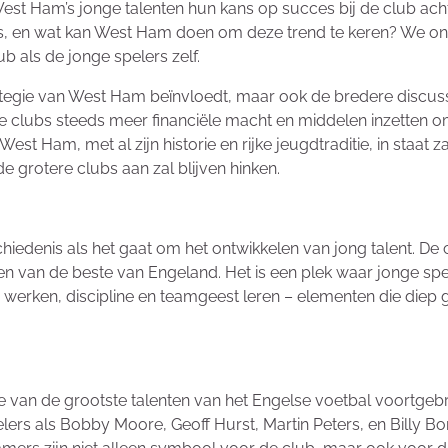
est Ham’s jonge talenten hun kans op succes bij de club ach
odus, en wat kan West Ham doen om deze trend te keren? We o
b als de jonge spelers zelf.
trategie van West Ham beïnvloedt, maar ook de bredere discus
 clubs steeds meer financiële macht en middelen inzetten om
st Ham, met al zijn historie en rijke jeugdtraditie, in staat za
de grotere clubs aan zal blijven hinken.
edenis als het gaat om het ontwikkelen van jong talent. De c
n van de beste van Engeland. Het is een plek waar jonge spel
rken, discipline en teamgeest leren – elementen die diep g
e van de grootste talenten van het Engelse voetbal voortgeb
rs als Bobby Moore, Geoff Hurst, Martin Peters, en Billy Bon