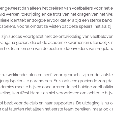
eer geweest dan alleen het creëren van voetballers voor het
rd werken, toewijding en de trots van het dragen van het Wes
ieke identiteit en zorgde ervoor dat er altijd een sterke ban
elers, vooral omdat ze wisten dat deze spelers, net als zij
 zijn succes voortgezet met de ontwikkeling van veelbelovend
iangana gezien, die uit de academie kwamen en uiteindelijk 
 van het team en een van de beste middenvelders van Engelan
kwekkende talenten heeft voortgebracht, zijn er de laatste
 jeugdspelers te garanderen. Er is ook een groeiende zorg d
demies mee te blijven concurreren. In het huidige voetbalkli
keling, kan West Ham zich niet veroorloven om achter te blijv
 bezit voor de club en haar supporters. De uitdaging is nu 
dat talenten niet alleen het eerste team bereiken, maar ook in