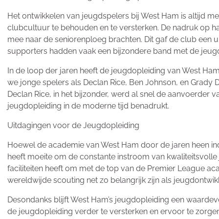
Het ontwikkelen van jeugdspelers bij West Ham is altijd m
clubcultuur te behouden en te versterken. De nadruk op ha
mee naar de seniorenploeg brachten. Dit gaf de club een un
supporters hadden vaak een bijzondere band met de jeugdsp
In de loop der jaren heeft de jeugdopleiding van West Ham
we jonge spelers als Declan Rice, Ben Johnson, en Grady D
Declan Rice, in het bijzonder, werd al snel de aanvoerder
jeugdopleiding in de moderne tijd benadrukt.
Uitdagingen voor de Jeugdopleiding
Hoewel de academie van West Ham door de jaren heen indru
heeft moeite om de constante instroom van kwaliteitsvolle
faciliteiten heeft om met de top van de Premier League aca
wereldwijde scouting net zo belangrijk zijn als jeugdontwik
Desondanks blijft West Ham’s jeugdopleiding een waardevol
de jeugdopleiding verder te versterken en ervoor te zorgen 