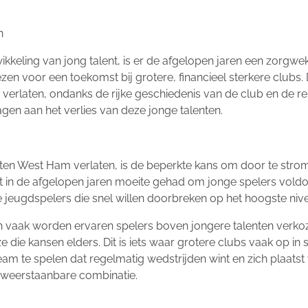
n
ikkeling van jong talent, is er de afgelopen jaren een zorgw
zen voor een toekomst bij grotere, financieel sterkere clubs
erlaten, ondanks de rijke geschiedenis van de club en de rep
agen aan het verlies van deze jonge talenten.
en West Ham verlaten, is de beperkte kans om door te strome
ft in de afgelopen jaren moeite gehad om jonge spelers vold
 jeugdspelers die snel willen doorbreken op het hoogste niv
 en vaak worden ervaren spelers boven jongere talenten verkoz
e die kansen elders. Dit is iets waar grotere clubs vaak op in 
team te spelen dat regelmatig wedstrijden wint en zich plaats
 onweerstaanbare combinatie.