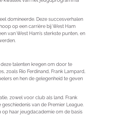
de kwaliteit van het jeugdprogramma
oneel domineerde. Deze succesverhalen
 hoop op een carrière bij West Ham
d een van West Ham’s sterkste punten, en
 werden.
 deze talenten kregen om door te
es, zoals Rio Ferdinand, Frank Lampard,
pelers en hen de gelegenheid te geven
tie, zowel voor club als land. Frank
de geschiedenis van de Premier League.
wen op haar jeugdacademie om de basis