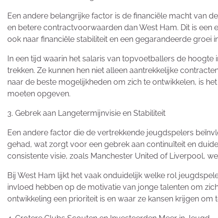
Een andere belangrijke factor is de financiële macht van d
en betere contractvoorwaarden dan West Ham. Dit is een en
ook naar financiële stabiliteit en een gegarandeerde groei in
In een tijd waarin het salaris van topvoetballers de hoogte in
trekken. Ze kunnen hen niet alleen aantrekkelijke contrac
naar de beste mogelijkheden om zich te ontwikkelen, is he
moeten opgeven.
3. Gebrek aan Langetermijnvisie en Stabiliteit
Een andere factor die de vertrekkende jeugdspelers beïnvlo
gehad, wat zorgt voor een gebrek aan continuïteit en duidel
consistente visie, zoals Manchester United of Liverpool, we
Bij West Ham lijkt het vaak onduidelijk welke rol jeugdspel
invloed hebben op de motivatie van jonge talenten om zich
ontwikkeling een prioriteit is en waar ze kansen krijgen om 