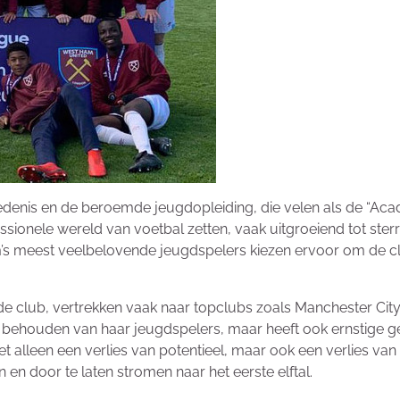
hiedenis en de beroemde jeugdopleiding, die velen als de “Ac
ssionele wereld van voetbal zetten, vaak uitgroeiend tot ster
s meest veelbelovende jeugdspelers kiezen ervoor om de clu
 club, vertrekken vaak naar topclubs zoals Manchester City, C
et behouden van haar jeugdspelers, maar heeft ook ernstige
t alleen een verlies van potentieel, maar ook een verlies van t
n door te laten stromen naar het eerste elftal.