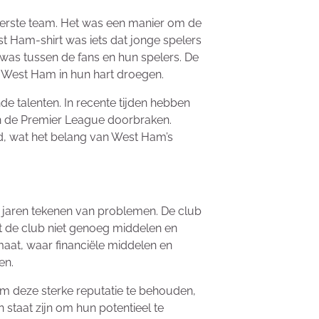
 eerste team. Het was een manier om de
t Ham-shirt was iets dat jonge spelers
d was tussen de fans en hun spelers. De
, West Ham in hun hart droegen.
e talenten. In recente tijden hebben
in de Premier League doorbraken.
d, wat het belang van West Ham’s
 jaren tekenen van problemen. De club
at de club niet genoeg middelen en
maat, waar financiële middelen en
en.
om deze sterke reputatie te behouden,
 staat zijn om hun potentieel te