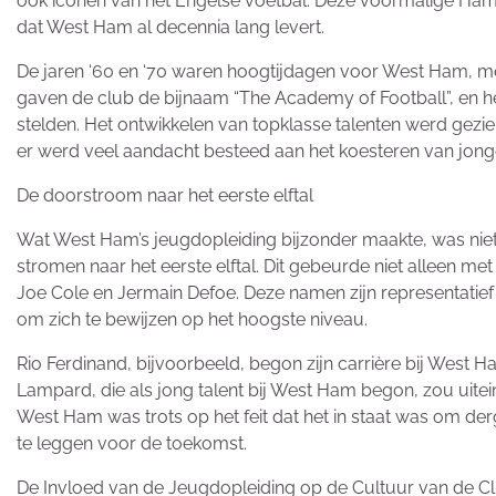
ook iconen van het Engelse voetbal. Deze voormalige Ham
dat West Ham al decennia lang levert.
De jaren ‘60 en ‘70 waren hoogtijdagen voor West Ham, me
gaven de club de bijnaam “The Academy of Football”, en he
stelden. Het ontwikkelen van topklasse talenten werd gezien
er werd veel aandacht besteed aan het koesteren van jonge v
De doorstroom naar het eerste elftal
Wat West Ham’s jeugdopleiding bijzonder maakte, was niet 
stromen naar het eerste elftal. Dit gebeurde niet alleen 
Joe Cole en Jermain Defoe. Deze namen zijn representatie
om zich te bewijzen op het hoogste niveau.
Rio Ferdinand, bijvoorbeeld, begon zijn carrière bij West H
Lampard, die als jong talent bij West Ham begon, zou uitei
West Ham was trots op het feit dat het in staat was om de
te leggen voor de toekomst.
De Invloed van de Jeugdopleiding op de Cultuur van de C