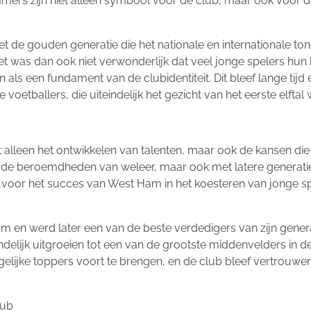
mers zijn niet alleen symbool voor de club, maar ook voor 
t de gouden generatie die het nationale en internationale t
t was dan ook niet verwonderlijk dat veel jonge spelers hun
 als een fundament van de clubidentiteit. Dit bleef lange tij
oetballers, die uiteindelijk het gezicht van het eerste elftal
alleen het ontwikkelen van talenten, maar ook de kansen die
met de beroemdheden van weleer, maar ook met latere generati
f voor het succes van West Ham in het koesteren van jonge s
am en werd later een van de beste verdedigers van zijn genera
ndelijk uitgroeien tot een van de grootste middenvelders in 
rgelijke toppers voort te brengen, en de club bleef vertrou
lub