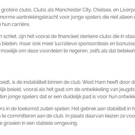
e grotere clubs. Clubs als Manchester City, Chelsea, en Liver
orme aantrekkingskracht voor jonge spelers die niet alleen 
 hun carrière.
 schiet, zijn het vooral de financieel sterkere clubs die in sta
ten bieden, maar ook meer lucratieve sponsordeals en bonusse
t moeilijk om deze voordelen te negeren, zelfs als dat betek
edt, is de instabiliteit binnen de club. West Ham heeft door
ijk beleid, vooral als het gaat om de ontwikkeling van jeugds
ten jonge spelers dat er een duidelijk pad is voor hun ontwik
ers in de toekomst zullen spelen. Het gebrek aan stabiliteit 
 te committeren aan de club. In plaats daarvan kiezen ze vo
te groeien in een stabiele omgeving.