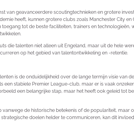
mst van geavanceerdere scoutingtechnieken en grotere invest
emie heeft, kunnen grotere clubs zoals Manchester City en 
egang tot de beste faciliteiten, trainers en technologieën, w
twikkelen.
die talenten niet alleen uit Engeland, maar uit de hele were
urreren op het gebied van talentontwikkeling en -retentie.
alenten is de onduidelijkheid over de lange termijn visie van
s een stabiele Premier League-club, maar er is vaak onzekerh
beeld een belangrijke stap, maar het heeft ook geleid tot be
lub vanwege de historische betekenis of de populariteit, maa
r strategische doelen helder te communiceren, kan dit invlo