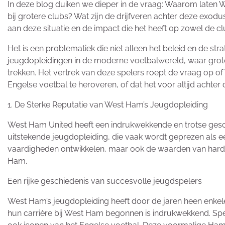
In deze blog duiken we dieper in de vraag: Waarom laten W
bij grotere clubs? Wat zijn de drijfveren achter deze ex
aan deze situatie en de impact die het heeft op zowel de clu
Het is een problematiek die niet alleen het beleid en de s
jeugdopleidingen in de moderne voetbalwereld, waar grote
trekken. Het vertrek van deze spelers roept de vraag op of We
Engelse voetbal te heroveren, of dat het voor altijd achter 
1. De Sterke Reputatie van West Ham’s Jeugdopleiding
West Ham United heeft een indrukwekkende en trotse geschi
uitstekende jeugdopleiding, die vaak wordt geprezen als ee
vaardigheden ontwikkelen, maar ook de waarden van hard we
Ham.
Een rijke geschiedenis van succesvolle jeugdspelers
West Ham’s jeugdopleiding heeft door de jaren heen enkel
hun carrière bij West Ham begonnen is indrukwekkend. Spele