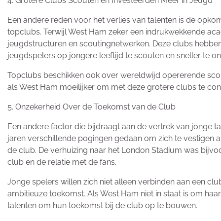
4. Grotere Clubs Scouten en Investeerden Meer in Jeugd
Een andere reden voor het verlies van talenten is de opko
topclubs. Terwijl West Ham zeker een indrukwekkende acad
jeugdstructuren en scoutingnetwerken. Deze clubs hebben to
jeugdspelers op jongere leeftijd te scouten en sneller te on
Topclubs beschikken ook over wereldwijd opererende scouts 
als West Ham moeilijker om met deze grotere clubs te conc
5. Onzekerheid Over de Toekomst van de Club
Een andere factor die bijdraagt aan de vertrek van jonge t
jaren verschillende pogingen gedaan om zich te vestigen al
de club. De verhuizing naar het London Stadium was bijvoor
club en de relatie met de fans.
Jonge spelers willen zich niet alleen verbinden aan een c
ambitieuze toekomst. Als West Ham niet in staat is om haa
talenten om hun toekomst bij de club op te bouwen.