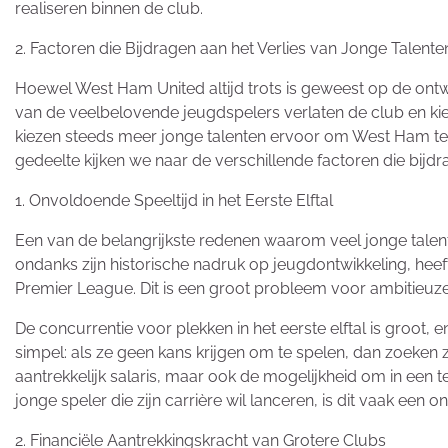
realiseren binnen de club.
2. Factoren die Bijdragen aan het Verlies van Jonge Talente
Hoewel West Ham United altijd trots is geweest op de ontw
van de veelbelovende jeugdspelers verlaten de club en kie
kiezen steeds meer jonge talenten ervoor om West Ham te v
gedeelte kijken we naar de verschillende factoren die bijdr
1. Onvoldoende Speeltijd in het Eerste Elftal
Een van de belangrijkste redenen waarom veel jonge talent
ondanks zijn historische nadruk op jeugdontwikkeling, hee
Premier League. Dit is een groot probleem voor ambitieuze
De concurrentie voor plekken in het eerste elftal is groot,
simpel: als ze geen kans krijgen om te spelen, dan zoeken z
aantrekkelijk salaris, maar ook de mogelijkheid om in een 
jonge speler die zijn carrière wil lanceren, is dit vaak een
2. Financiële Aantrekkingskracht van Grotere Clubs