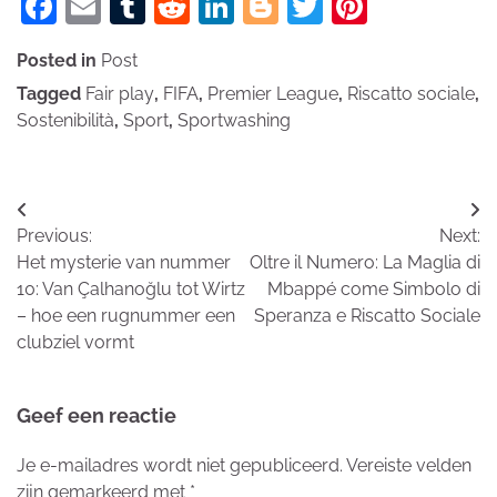
Facebook
Email
Tumblr
Reddit
LinkedIn
Blogger
Twitter
Pinteres
Posted in
Post
Tagged
Fair play
,
FIFA
,
Premier League
,
Riscatto sociale
,
Sostenibilità
,
Sport
,
Sportwashing
Bericht
Previous:
Next:
navigatie
Het mysterie van nummer
Oltre il Numero: La Maglia di
10: Van Çalhanoğlu tot Wirtz
Mbappé come Simbolo di
– hoe een rugnummer een
Speranza e Riscatto Sociale
clubziel vormt
Geef een reactie
Je e-mailadres wordt niet gepubliceerd.
Vereiste velden
zijn gemarkeerd met
*