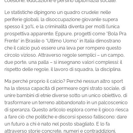
coesione, educazione e persino diplomazia sociale.
Le statistiche dipingono un quadro crudele: nelle
periferie globali, la disoccupazione giovanile supera
spesso il 30%, e la criminalità diventa per molti l’unica
prospettiva apparente. Eppure, progetti come *Bola Pra
Frente* in Brasile o *Ultimo Uomo* in Italia dimostrano
che il calcio può essere una leva per rompere questo
circolo vizioso. Attraverso regole semplici – un campo,
due porte, una palla – si insegnano valori complessi: il
rispetto delle regole, il lavoro di squadra, la disciplina.
Ma perché proprio il calcio? Perché nessun altro sport
ha la stessa capacità di permeare ogni strato sociale, di
unire bambini di etnie diverse sotto un unico obiettivo, di
trasformare un terreno abbandonato in un palcoscenico
di speranza. Questo articolo esplora come il gioco riesca
a fare ciò che politiche e discorsi spesso falliscono: dare
un futuro a chi è nato nel posto sbagliato. E lo fa
attraverso storie concrete, numeri e contraddizioni,