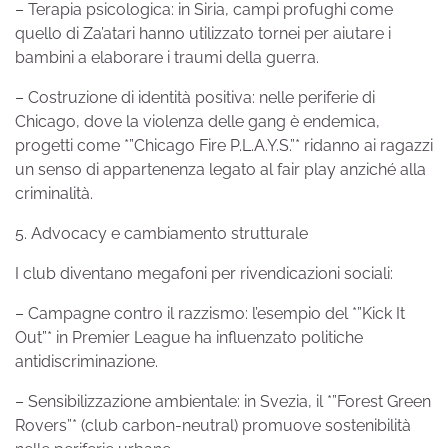
– Terapia psicologica: in Siria, campi profughi come
quello di Za’atari hanno utilizzato tornei per aiutare i
bambini a elaborare i traumi della guerra.
– Costruzione di identità positiva: nelle periferie di
Chicago, dove la violenza delle gang è endemica,
progetti come *”Chicago Fire P.L.A.Y.S.”* ridanno ai ragazzi
un senso di appartenenza legato al fair play anziché alla
criminalità.
5. Advocacy e cambiamento strutturale
I club diventano megafoni per rivendicazioni sociali:
– Campagne contro il razzismo: l’esempio del *”Kick It
Out”* in Premier League ha influenzato politiche
antidiscriminazione.
– Sensibilizzazione ambientale: in Svezia, il *”Forest Green
Rovers”* (club carbon-neutral) promuove sostenibilità