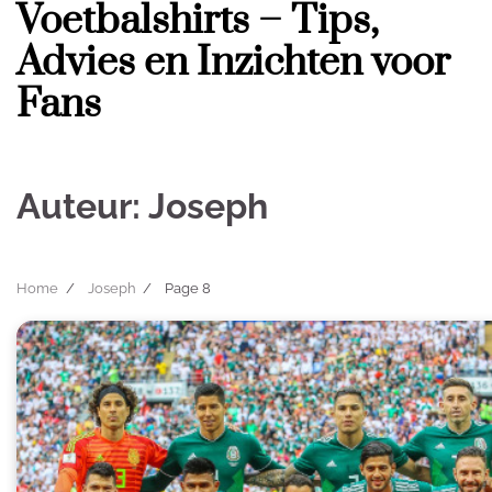
Voetbalshirts – Tips,
Skip
to
Advies en Inzichten voor
content
Fans
Auteur:
Joseph
Home
Joseph
Page 8