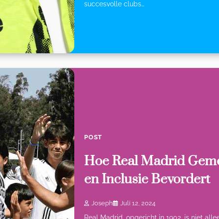
succesvolle clubs…
POST
Hoe Real Madrid Gem
en Inclusie Bevordert
Joseph
Juli 12, 2024
Real Madrid, opgericht in 1902, is niet al