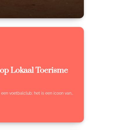
 op Lokaal Toerisme
n een voetbalclub; het is een icoon van…