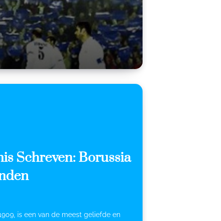
nis Schreven: Borussia
enden
 1909, is een van de meest geliefde en