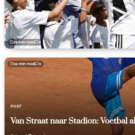
21 min read
0
22 min read
0
POST
Van Straat naar Stadion: Voetbal 