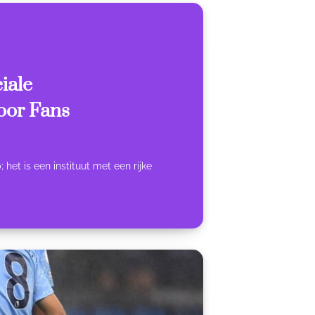
iale
oor Fans
 het is een instituut met een rijke