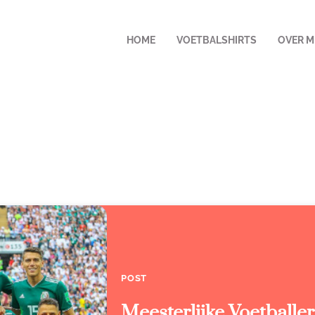
HOME
VOETBALSHIRTS
OVER M
POST
Meesterlijke Voetballe