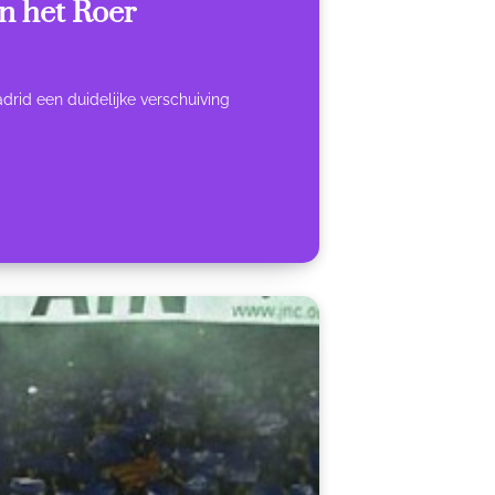
n het Roer
drid een duidelijke verschuiving