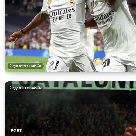
32 min read
0
37 min read
0
POST