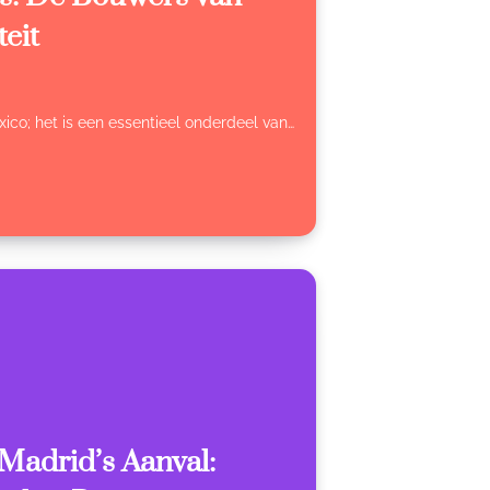
eit
ico; het is een essentieel onderdeel van…
Madrid’s Aanval: