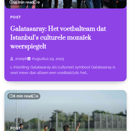
15 min read
0
POST
Galatasaray: Het voetbalteam dat
Istanbul’s culturele mozaïek
weerspiegelt
Joseph
Augustus 29, 2025
1. Inleiding: Galatasaray als cultureel symbool Galatasaray is
veel meer dan alleen een voetbalclub; het…
6 min read
0
POST