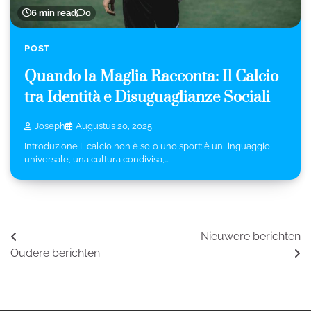
6 min read
0
POST
Quando la Maglia Racconta: Il Calcio
tra Identità e Disuguaglianze Sociali
Joseph
Augustus 20, 2025
Introduzione Il calcio non è solo uno sport: è un linguaggio
universale, una cultura condivisa,…
Berichtennavigatie
Nieuwere berichten
Oudere berichten