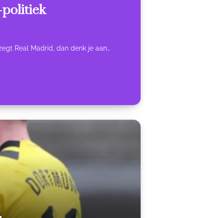
-politiek
je zegt Real Madrid, dan denk je aan…