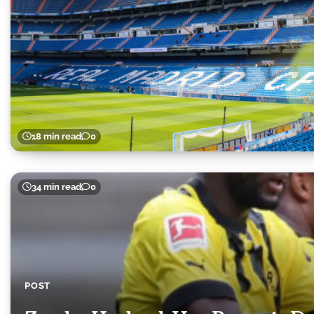
18 min read
0
34 min read
0
POST