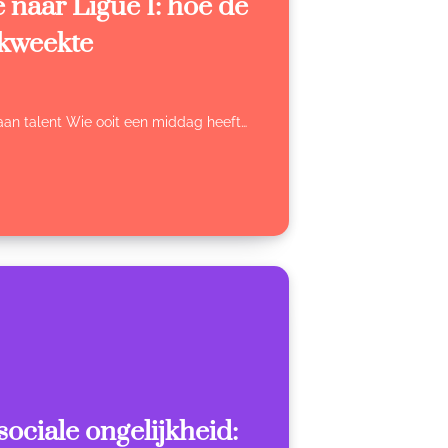
 naar Ligue 1: hoe de
 kweekte
 aan talent Wie ooit een middag heeft…
ociale ongelijkheid: