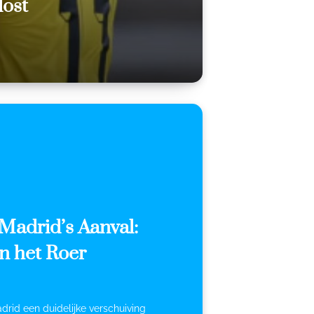
ost
Madrid’s Aanval:
n het Roer
drid een duidelijke verschuiving