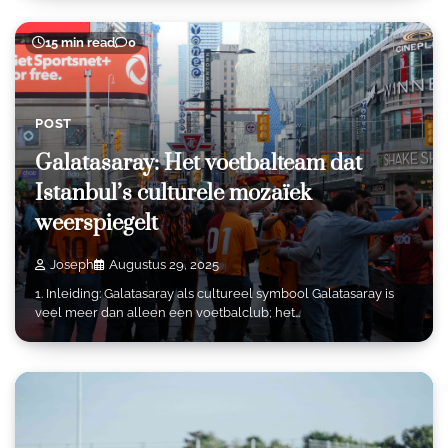
15 min read
0
POST
Galatasaray: Het voetbalteam dat
Istanbul’s culturele mozaïek
weerspiegelt
Joseph
Augustus 29, 2025
1. Inleiding: Galatasaray als cultureel symbool Galatasaray is
veel meer dan alleen een voetbalclub; het…