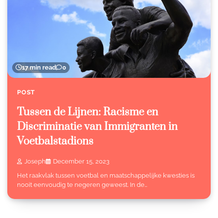
17 min read
0
POST
Tussen de Lijnen: Racisme en
Discriminatie van Immigranten in
Voetbalstadions
Joseph
December 15, 2023
Het raakvlak tussen voetbal en maatschappelijke kwesties is
nooit eenvoudig te negeren geweest. In de…