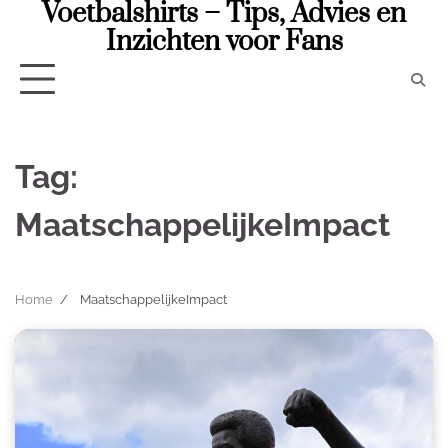
Voetbalshirts – Tips, Advies en
Skip
to
Inzichten voor Fans
content
Tag:
MaatschappelijkeImpact
Home
MaatschappelijkeImpact