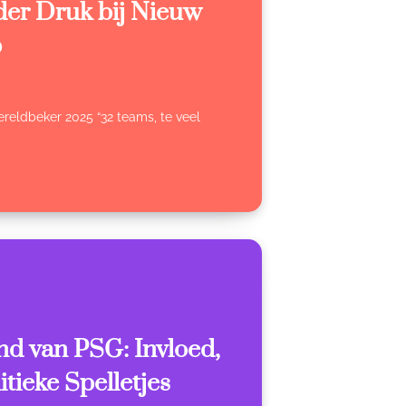
er Druk bij Nieuw
p
ereldbeker 2025 “32 teams, te veel
nd van PSG: Invloed,
tieke Spelletjes