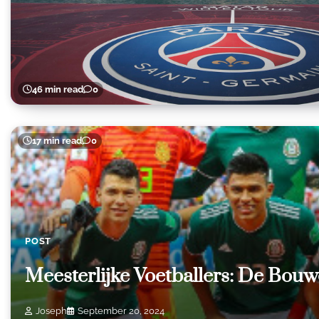
46 min read
0
17 min read
0
POST
Meesterlijke Voetballers: De Bouw
Joseph
September 20, 2024