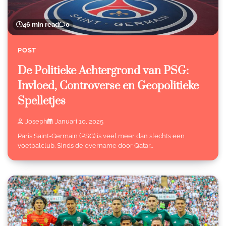
46 min read
0
POST
De Politieke Achtergrond van PSG:
Invloed, Controverse en Geopolitieke
Spelletjes
Joseph
Januari 10, 2025
Paris Saint-Germain (PSG) is veel meer dan slechts een
voetbalclub. Sinds de overname door Qatar…