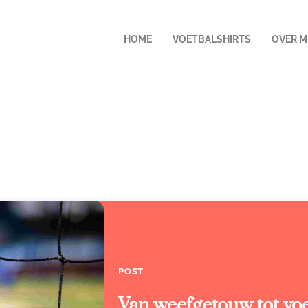
HOME
VOETBALSHIRTS
OVER M
POST
Van weefgetouw tot voet