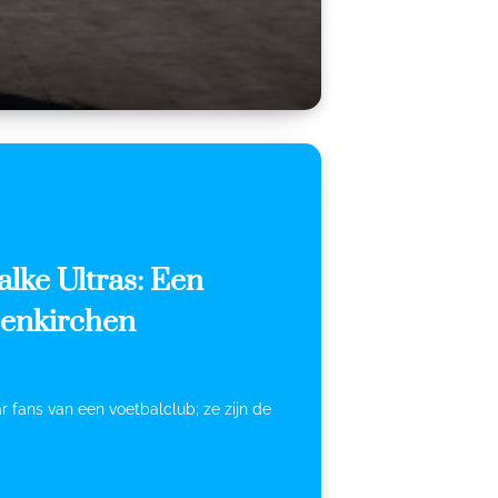
lke Ultras: Een
senkirchen
ar fans van een voetbalclub; ze zijn de