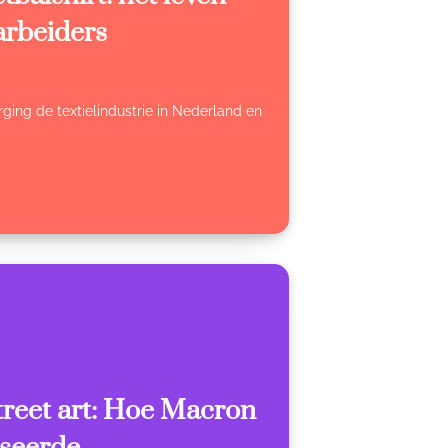
arbeiders
ging de textielindustrie in Nederland en
treet art: Hoe Macron