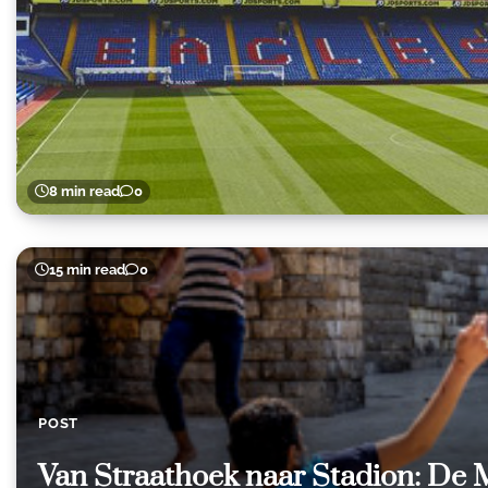
8 min read
0
15 min read
0
POST
Van Straathoek naar Stadion: De 