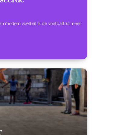
iseerde
van modern voetbal is de voetbaltrui meer
r