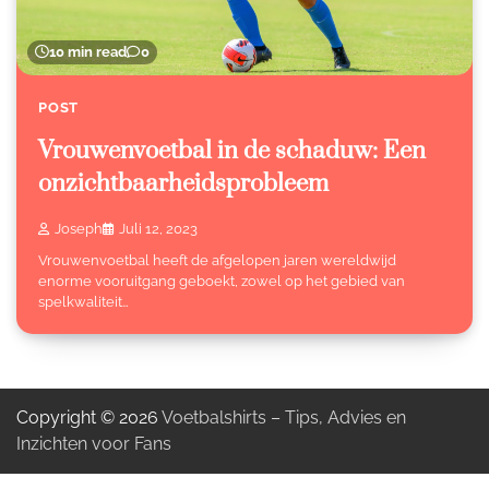
10 min read
0
POST
Vrouwenvoetbal in de schaduw: Een
onzichtbaarheidsprobleem
Joseph
Juli 12, 2023
Vrouwenvoetbal heeft de afgelopen jaren wereldwijd
enorme vooruitgang geboekt, zowel op het gebied van
spelkwaliteit…
Copyright © 2026
Voetbalshirts – Tips, Advies en
Inzichten voor Fans