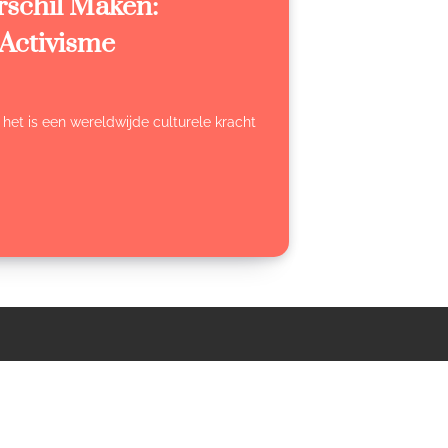
rschil Maken:
 Activisme
t; het is een wereldwijde culturele kracht