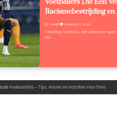
Voetballers Die Een Ve
Racismebestrijding en
Joseph
Augustus 7, 2023
I. Inleiding Voetbal is niet alleen een spor
die…
 2026
Voetbalshirts – Tips, Advies en Inzichten voor Fans