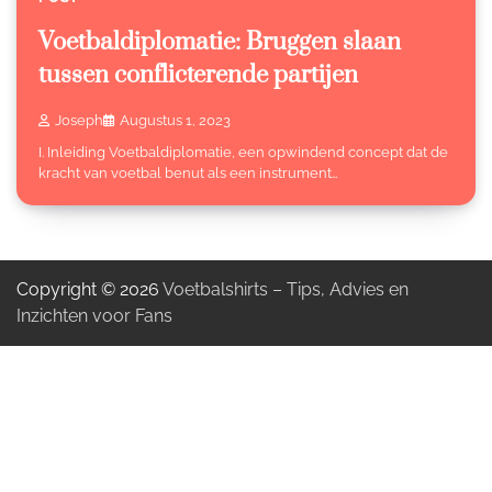
Voetbaldiplomatie: Bruggen slaan
tussen conflicterende partijen
Joseph
Augustus 1, 2023
I. Inleiding Voetbaldiplomatie, een opwindend concept dat de
kracht van voetbal benut als een instrument…
Copyright © 2026
Voetbalshirts – Tips, Advies en
Inzichten voor Fans