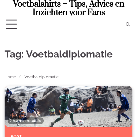
Voetbalshirts – Tips, Advies en
Skip
to
Inzichten voor Fans
content
Tag:
Voetbaldiplomatie
Home
Voetbaldiplomatie
12 min read
0
POST