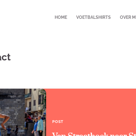
HOME
VOETBALSHIRTS
OVER M
act
POST