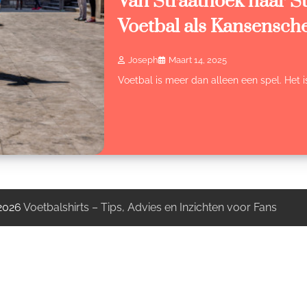
Van Straathoek naar S
Voetbal als Kansensch
Joseph
Maart 14, 2025
Voetbal is meer dan alleen een spel. Het i
 2026
Voetbalshirts – Tips, Advies en Inzichten voor Fans