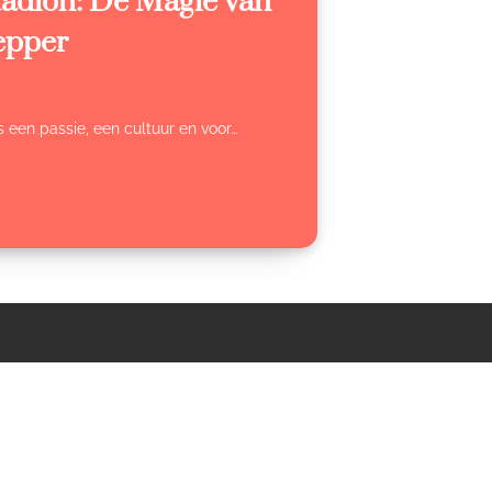
tadion: De Magie van
epper
s een passie, een cultuur en voor…