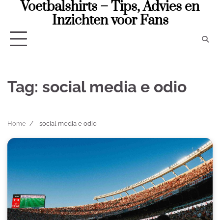
Voetbalshirts – Tips, Advies en
Skip
to
Inzichten voor Fans
content
Tag:
social media e odio
Home
social media e odio