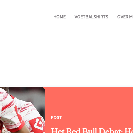
HOME
VOETBALSHIRTS
OVER M
POST
Het Red Bull Debat: H