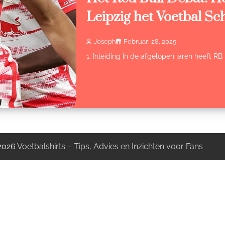
Leipzig het Voetbal Sc
Joseph
Februari 28, 2025
1. Inleiding In de afgelopen jaren heeft R
 2026
Voetbalshirts – Tips, Advies en Inzichten voor Fans