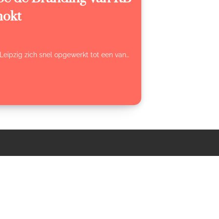
hokt
B Leipzig zich snel opgewerkt tot een van…