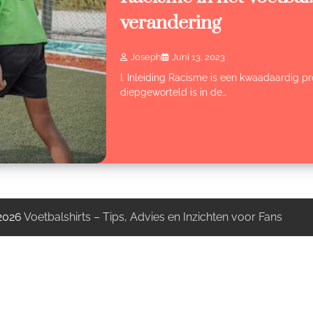
verandering
Joseph
Juni 13, 2023
I. Inleiding Racisme is een kwaadaardig 
diepgeworteld is in de…
 2026
Voetbalshirts – Tips, Advies en Inzichten voor Fans