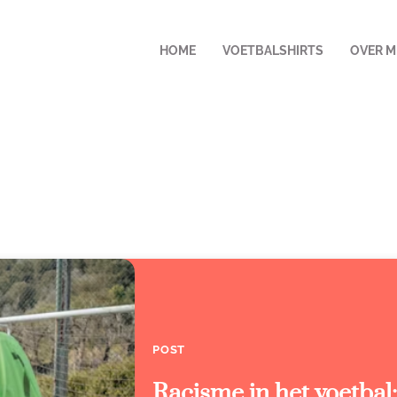
HOME
VOETBALSHIRTS
OVER M
POST
Racisme in het voetbal