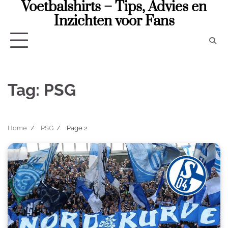
Voetbalshirts – Tips, Advies en
Skip
to
Inzichten voor Fans
content
Tag:
PSG
Home
PSG
Page 2