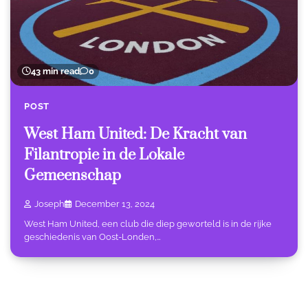
43 min read
0
POST
West Ham United: De Kracht van
Filantropie in de Lokale
Gemeenschap
Joseph
December 13, 2024
West Ham United, een club die diep geworteld is in de rijke
geschiedenis van Oost-Londen,…