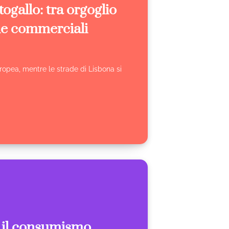
ogallo: tra orgoglio
ie commerciali
uropea, mentre le strade di Lisbona si
e il consumismo