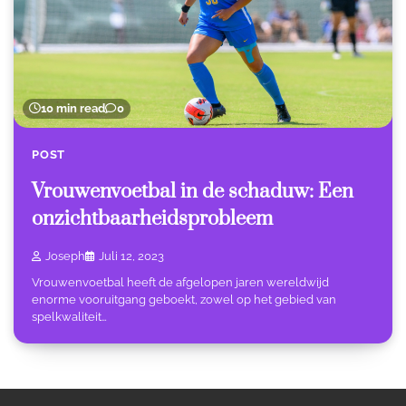
10 min read
0
POST
Vrouwenvoetbal in de schaduw: Een
onzichtbaarheidsprobleem
Joseph
Juli 12, 2023
Vrouwenvoetbal heeft de afgelopen jaren wereldwijd
enorme vooruitgang geboekt, zowel op het gebied van
spelkwaliteit…