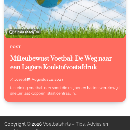
11 min read
0
POST
Milieubewust Voetbal: De Weg naar
een Lagere Koolstofvoetafdruk
Joseph
Augustus 14, 2023
I. Inleiding Voetbal, een sport die miljoenen harten wereldwijd
sneller laat kloppen, staat centraal in…
Copyright © 2026
Voetbalshirts – Tips, Advies en