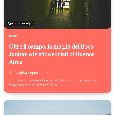
11 min read
0
POST
Oltre il campo: la maglia dei Boca
Juniors e le sfide sociali di Buenos
Aires
Joseph
September 3, 2025
1. Introduzione Quando si parla di Boca Juniors, il pensiero
corre subito alla Bombonera, al…