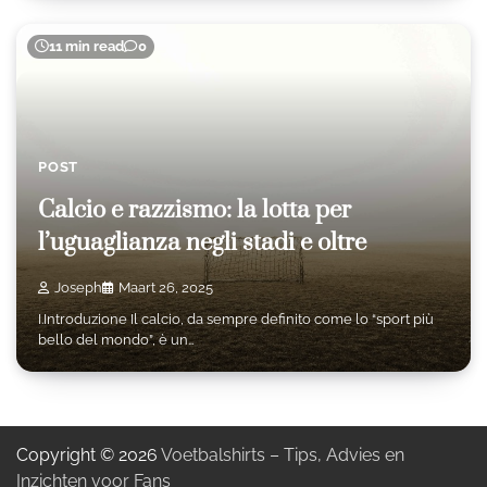
11 min read
0
POST
Calcio e razzismo: la lotta per
l’uguaglianza negli stadi e oltre
Joseph
Maart 26, 2025
I.Introduzione Il calcio, da sempre definito come lo “sport più
bello del mondo”, è un…
Copyright © 2026
Voetbalshirts – Tips, Advies en
Inzichten voor Fans