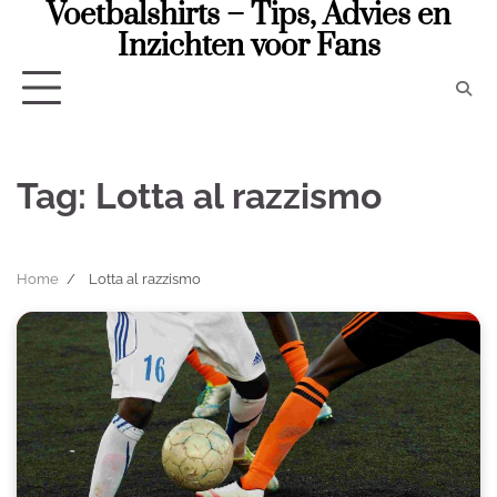
Voetbalshirts – Tips, Advies en
Skip
to
Inzichten voor Fans
content
Tag:
Lotta al razzismo
Home
Lotta al razzismo