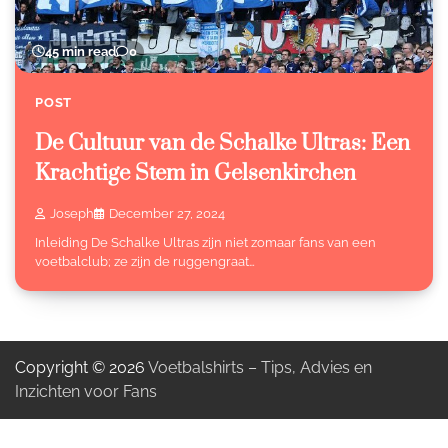
45 min read
0
POST
De Cultuur van de Schalke Ultras: Een
Krachtige Stem in Gelsenkirchen
Joseph
December 27, 2024
Inleiding De Schalke Ultras zijn niet zomaar fans van een
voetbalclub; ze zijn de ruggengraat…
Copyright © 2026
Voetbalshirts – Tips, Advies en
Inzichten voor Fans