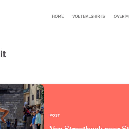
HOME
VOETBALSHIRTS
OVER M
it
POST