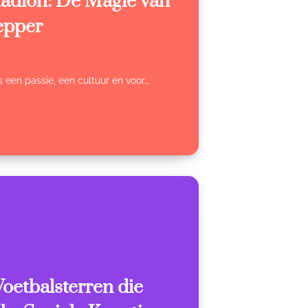
tadion: De Magie van
epper
s een passie, een cultuur en voor…
Voetbalsterren die