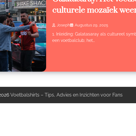
culturele mozaïek weer
Joseph
Augustus 29, 2025
1. Inleiding: Galatasaray als cultureel sy
een voetbalclub; het…
 2026
Voetbalshirts – Tips, Advies en Inzichten voor Fans