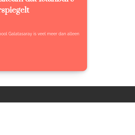
spiegelt
mbool Galatasaray is veel meer dan alleen