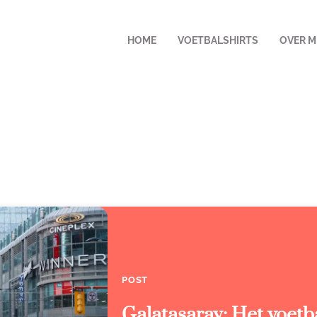
HOME
VOETBALSHIRTS
OVER M
POST
Galatasaray: Het voetb