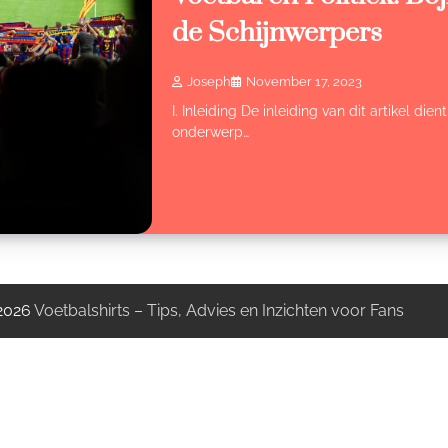
de Schijnwerpers
Joseph
November 17, 2023
I. Inleiding De inleiding van dit artikel di
onderwerp…
 2026
Voetbalshirts – Tips, Advies en Inzichten voor Fans