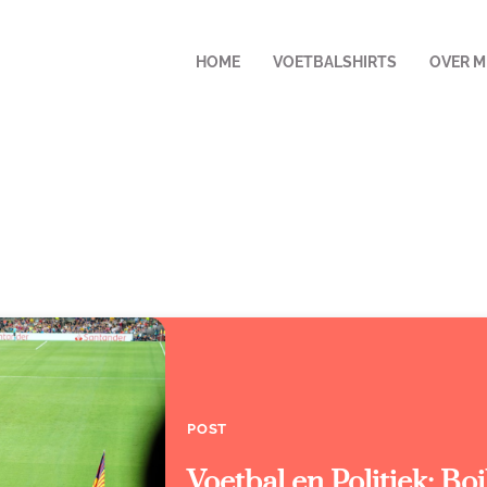
HOME
VOETBALSHIRTS
OVER M
POST
Voetbal en Politiek: Bo