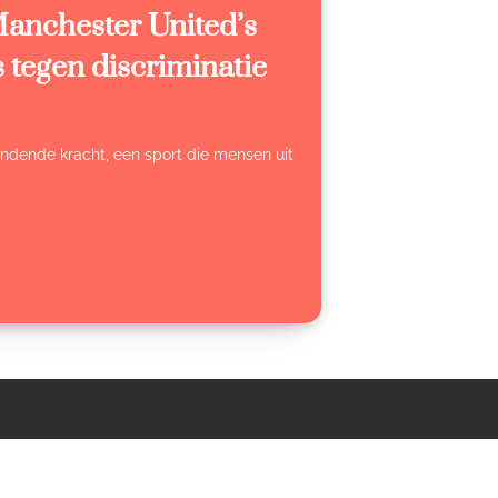
nchester United’s
 tegen discriminatie
bindende kracht, een sport die mensen uit