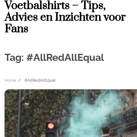
Voetbalshirts – Tips,
Skip
to
Advies en Inzichten voor
content
Fans
Tag:
#AllRedAllEqual
Home
#AllRedAllEqual