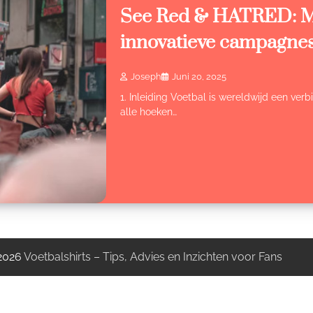
See Red & HATRED: Ma
innovatieve campagnes
Joseph
Juni 20, 2025
1. Inleiding Voetbal is wereldwijd een ver
alle hoeken…
 2026
Voetbalshirts – Tips, Advies en Inzichten voor Fans