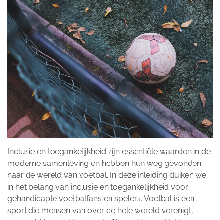
Inclusie en toegankelijkheid zijn essentiële waarden in de
moderne samenleving en hebben hun weg gevonden
naar de wereld van voetbal. In deze inleiding duiken we
in het belang van inclusie en toegankelijkheid voor
gehandicapte voetbalfans en spelers. Voetbal is een
sport die mensen van over de hele wereld verenigt,