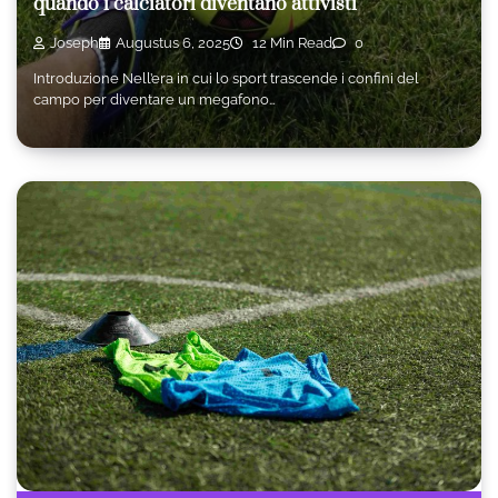
quando i calciatori diventano attivisti
Joseph
Augustus 6, 2025
12 Min Read
0
Introduzione Nell’era in cui lo sport trascende i confini del
campo per diventare un megafono…