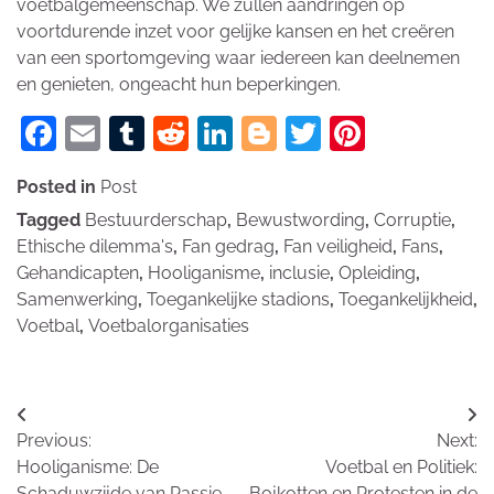
voetbalgemeenschap. We zullen aandringen op
voortdurende inzet voor gelijke kansen en het creëren
van een sportomgeving waar iedereen kan deelnemen
en genieten, ongeacht hun beperkingen.
Facebook
Email
Tumblr
Reddit
LinkedIn
Blogger
Twitter
Pinteres
Posted in
Post
Tagged
Bestuurderschap
,
Bewustwording
,
Corruptie
,
Ethische dilemma's
,
Fan gedrag
,
Fan veiligheid
,
Fans
,
Gehandicapten
,
Hooliganisme
,
inclusie
,
Opleiding
,
Samenwerking
,
Toegankelijke stadions
,
Toegankelijkheid
,
Voetbal
,
Voetbalorganisaties
Bericht
Previous:
Next:
navigatie
Hooliganisme: De
Voetbal en Politiek:
Schaduwzijde van Passie
Bojkotten en Protesten in de