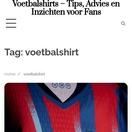
Voetbalshirts – Tips, Advies en
Skip
to
Inzichten voor Fans
content
Tag:
voetbalshirt
Home
voetbalshirt