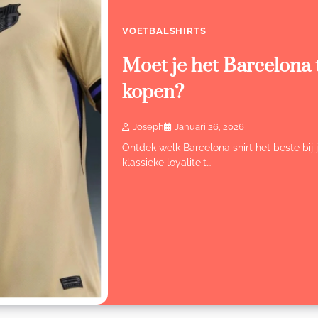
VOETBALSHIRTS
Moet je het Barcelona t
kopen?
Joseph
Januari 26, 2026
Ontdek welk Barcelona shirt het beste bij j
klassieke loyaliteit…