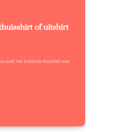
huisshirt of uitshirt
ou past: het iconische thuisshirt voor